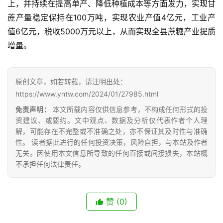
上，并持续在提高单产、降低种植成本等方面发力，实现甘
报
蔗产量稳定保持在100万吨，实现农业产值4亿元，工业产
价
值6亿元，税收5000万元以上，从而实现全县蔗糖产业提质
增量。
专
题
原创文章，如若转载，请注明出处：
https://www.yntw.com/2024/01/27985.html
地
免责声明：
本文所载内容仅供信息参考，不构成任何形式的投
资建议、或要约。文中观点、数据及分析仅代表作者个人理
区
解，可能存在不完整或不准确之处，亦不保证其及时性与准确
频
性。 读者据此进行的任何投资决策，风险自担，与本站及作者
道
无关。因使用本文信息所导致的任何直接或间接损失，本站概
不承担任何法律责任。
产
业
赞
(0)
链