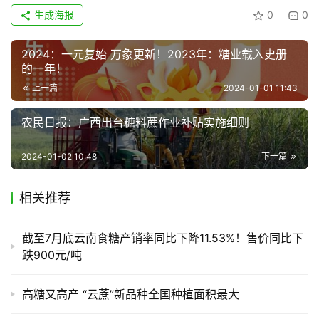
生成海报
0
0
产
销
2024：一元复始 万象更新！2023年：糖业载入史册
的一年！
储
运
上一篇
2024-01-01 11:43
农民日报：广西出台糖料蔗作业补贴实施细则
2024-01-02 10:48
下一篇
相关推荐
截至7月底云南食糖产销率同比下降11.53%！售价同比下
跌900元/吨
高糖又高产 “云蔗”新品种全国种植面积最大