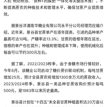
人机”统防统治、“良种+药膜肥”一体化等关键技术推广，不
断提高蔗农的种植技术和管理水平，确保甘蔗产业提质增
效。
据景谷洋浦南华糖业有限公司永平分公司经理范应福介
首
绍，近年来，景谷县甘蔗单产在逐年提高，引进的品种单产
页
最高可达10吨，产糖率达13.3%；甘蔗的宿根年限在延长，
宿根的单产也在提升；种植和管理成本下降，使用机械化后
云
每亩可以节约300元左右。
糖
网
据了解，2022/2023榨季，由于食糖市场行情较好，
公
今年6月，该糖业公司启动了糖价蔗价联动机制，每吨甘蔗
众
增加25元，预计全县蔗农将增加1300余万元的蔗款收入。
号
2023/2024榨季，景谷县一类品种甘蔗收购价预计每吨
500元，是1983年以来历史最高。
现
景谷县计划在“十四五”末全县甘蔗种植面积达20万亩以
货