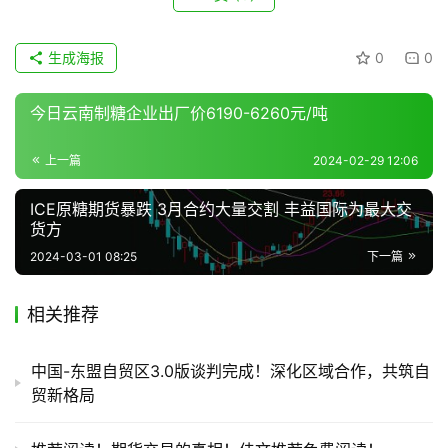
地
区
生成海报
0
0
频
道
今日云南制糖企业出厂价6190-6260元/吨
上一篇
2024-02-29 12:06
产
业
ICE原糖期货暴跌 3月合约大量交割 丰益国际为最大交
链
货方
2024-03-01 08:25
下一篇
产
相关推荐
销
储
运
中国-东盟自贸区3.0版谈判完成！深化区域合作，共筑自
贸新格局