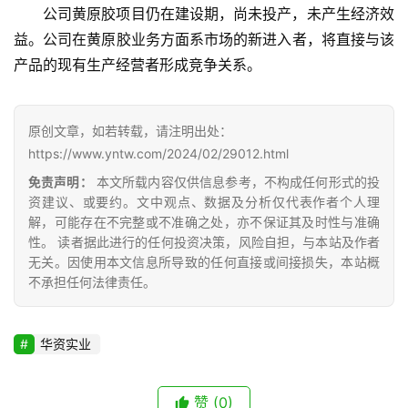
云
公司黄原胶项目仍在建设期，尚未投产，未产生经济效
糖
益。公司在黄原胶业务方面系市场的新进入者，将直接与该
网
产品的现有生产经营者形成竞争关系。
公
众
号
原创文章，如若转载，请注明出处：
https://www.yntw.com/2024/02/29012.html
免责声明：
本文所载内容仅供信息参考，不构成任何形式的投
现
资建议、或要约。文中观点、数据及分析仅代表作者个人理
货
解，可能存在不完整或不准确之处，亦不保证其及时性与准确
报
性。 读者据此进行的任何投资决策，风险自担，与本站及作者
价
无关。因使用本文信息所导致的任何直接或间接损失，本站概
不承担任何法律责任。
专
华资实业
题
赞
(0)