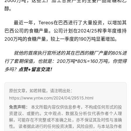
2000万吨，这些工厂加工甘蔗产生的主要产品是糖和乙
醇。
专
题
最近一年，Tereos在巴西进行了大量投资，以增加其
巴西公司的食糖产量。公司计划在2024/25榨季年度维持
200万吨的食糖产量，较上一季度的190万吨显著增加。
地
区
就他的首席执行官所述的其在巴西的糖厂产量的80%进
频
行了套期保值，也就是：200万吨*80%=160万吨​，你觉得
道
多吗？
点赞+留言交流​！
产
原创文章，如若转载，请注明出处：
业
https://www.yntw.com/2024/04/29515.html
链
免责声明：
本文所载内容仅供信息参考，不构成任何形式的投
资建议、或要约。文中观点、数据及分析仅代表作者个人理
解，可能存在不完整或不准确之处，亦不保证其及时性与准确
产
性。 读者据此进行的任何投资决策，风险自担，与本站及作者