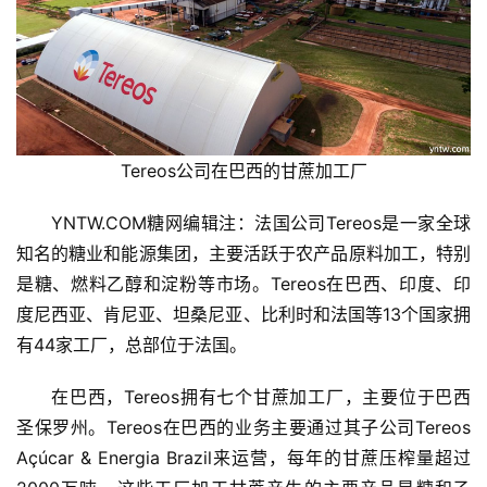
首
页
云
Tereos公司在巴西的甘蔗加工厂
糖
网
YNTW.COM糖网编辑注：法国公司Tereos是一家全球
公
知名的糖业和能源集团，主要活跃于农产品原料加工，特别
众
是糖、燃料乙醇和淀粉等市场。Tereos在巴西、印度、印
号
度尼西亚、肯尼亚、坦桑尼亚、比利时和法国等13个国家拥
有44家工厂，总部位于法国。
现
货
在巴西，Tereos拥有七个甘蔗加工厂，主要位于巴西
报
圣保罗州。Tereos在巴西的业务主要通过其子公司Tereos 
价
Açúcar & Energia Brazil来运营，每年的甘蔗压榨量超过