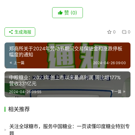
题
赞
(0)
地
生成海报
0
0
区
频
道
郑商所关于2024年劳动节期间交易保证金和涨跌停板
幅度的通知
上一篇
2024-04-26 09:00
产
中粮糖业：2023年创上市以来最高利润 同比增177%
业
营收331亿元
链
2024-04-26 09:55
下一篇
相关推荐
产
销
储
关注全球糖市，服务中国糖业：一页读懂印度糖业特别专
运
题