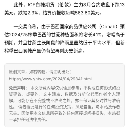
页
此外，ICE白糖期货（伦敦）主力8月合约收盘下跌13
美元，跌幅2.3%，结算价报收每吨563.60美元。
云
一交易商称，由于巴西国家商品供应公司（Conab）预
糖
估2024/25榨季巴西的甘蔗种植面积将增长4.1%，增幅高于
网
预期，并且甘蔗生长阶段的降雨量虽然低于平均水平，但新
公
榨季巴西食糖产量仍有望再创历史新高。
众
号
原创文章，如若转载，请注明出处：
https://www.yntw.com/2024/04/29841.html
现
货
免责声明：
本文所载内容仅供信息参考，不构成任何形式的投
资建议、或要约。文中观点、数据及分析仅代表作者个人理
报
解，可能存在不完整或不准确之处，亦不保证其及时性与准确
价
性。 读者据此进行的任何投资决策，风险自担，与本站及作者
无关。因使用本文信息所导致的任何直接或间接损失，本站概
不承担任何法律责任。
专