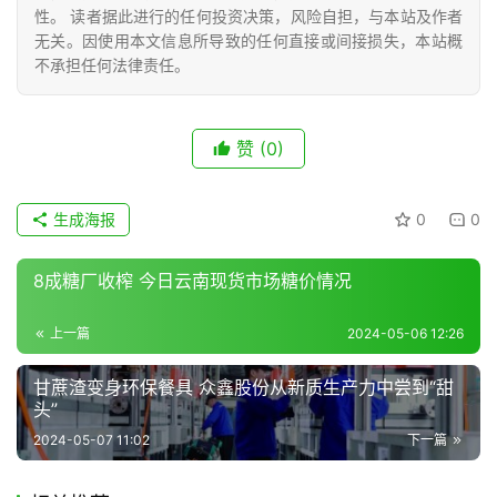
储
性。 读者据此进行的任何投资决策，风险自担，与本站及作者
运
无关。因使用本文信息所导致的任何直接或间接损失，本站概
不承担任何法律责任。
赞
(0)
生成海报
0
0
8成糖厂收榨 今日云南现货市场糖价情况
上一篇
2024-05-06 12:26
甘蔗渣变身环保餐具 众鑫股份从新质生产力中尝到“甜
头”
2024-05-07 11:02
下一篇