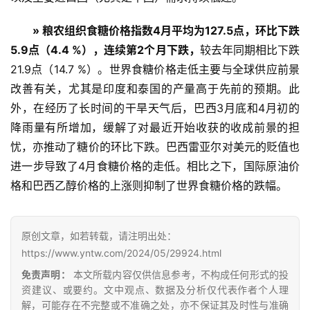
专
» 粮农组织食糖价格指数4月平均为127.5点，环比下跌
题
5.9点（4.4 %），连续第2个月下跌，
较去年同期相比下跌
21.9点（14.7 %）。世界食糖价格走低主要与全球供应前景
改善有关，尤其是印度和泰国的产量高于先前的预期。此
地
外，在经历了长时间的干旱天气后，巴西3月底和4月初的
区
频
降雨量有所增加，缓解了对最近开始收获的收成前景的担
道
忧，亦推动了糖价的环比下跌。巴西雷亚尔对美元的贬值也
进一步导致了4月食糖价格的走低。相比之下，国际原油价
格和巴西乙醇价格的上涨则抑制了世界食糖价格的跌幅。
产
业
链
原创文章，如若转载，请注明出处：
https://www.yntw.com/2024/05/29924.html
免责声明：
本文所载内容仅供信息参考，不构成任何形式的投
产
资建议、或要约。文中观点、数据及分析仅代表作者个人理
销
解，可能存在不完整或不准确之处，亦不保证其及时性与准确