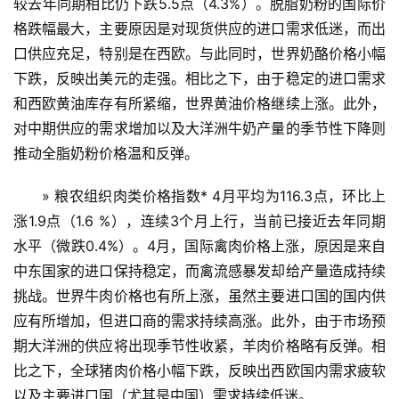
较去年同期相比仍下跌5.5点（4.3%）。脱脂奶粉的国际价
首
格跌幅最大，主要原因是对现货供应的进口需求低迷，而出
页
口供应充足，特别是在西欧。与此同时，世界奶酪价格小幅
下跌，反映出美元的走强。相比之下，由于稳定的进口需求
和西欧黄油库存有所紧缩，世界黄油价格继续上涨。此外，
云
对中期供应的需求增加以及大洋洲牛奶产量的季节性下降则
糖
推动全脂奶粉价格温和反弹。
网
公
» 粮农组织肉类价格指数* 4月平均为116.3点，环比上
众
涨1.9点（1.6 %），连续3个月上行，当前已接近去年同期
号
水平（微跌0.4%）。4月，国际禽肉价格上涨，原因是来自
中东国家的进口保持稳定，而禽流感暴发却给产量造成持续
现
挑战。世界牛肉价格也有所上涨，虽然主要进口国的国内供
货
应有所增加，但进口商的需求持续高涨。此外，由于市场预
报
期大洋洲的供应将出现季节性收紧，羊肉价格略有反弹。相
价
比之下，全球猪肉价格小幅下跌，反映出西欧国内需求疲软
以及主要进口国（尤其是中国）需求持续低迷。