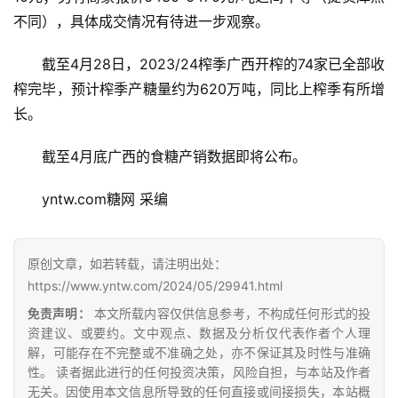
不同），具体成交情况有待进一步观察。
截至4月28日，2023/24榨季广西开榨的74家已全部收
榨完毕，预计榨季产糖量约为620万吨，同比上榨季有所增
长。
截至4月底广西的食糖产销数据即将公布。
首
yntw.com糖网 采编
页
原创文章，如若转载，请注明出处：
云
https://www.yntw.com/2024/05/29941.html
糖
免责声明：
本文所载内容仅供信息参考，不构成任何形式的投
网
资建议、或要约。文中观点、数据及分析仅代表作者个人理
公
解，可能存在不完整或不准确之处，亦不保证其及时性与准确
众
性。 读者据此进行的任何投资决策，风险自担，与本站及作者
号
无关。因使用本文信息所导致的任何直接或间接损失，本站概