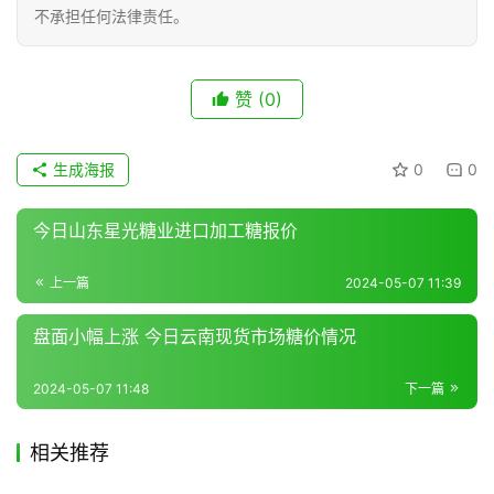
不承担任何法律责任。
现
货
赞
(0)
报
价
生成海报
0
0
专
今日山东星光糖业进口加工糖报价
题
上一篇
2024-05-07 11:39
盘面小幅上涨 今日云南现货市场糖价情况
地
区
2024-05-07 11:48
下一篇
频
道
相关推荐