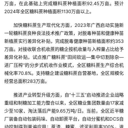
万亩，在此基础上完成糖料蔗种植面积92.45万亩。预计
2024年全区糖料蔗种植面积1130万亩以上。
加快糖料蔗生产现代化方面，2023年广西启动实施新
一轮糖料蔗良种良法技术推广政策，对脱毒种苗和健康种苗
首
新植蔗实行差异化补贴，完成脱毒健康种苗新植面积约353
页
万亩。对接收联合机收蔗的糖企按机收量与入榨量占比给予
差异化补贴，试点推广糖料蔗“田间砍运—集中切割除杂—
进厂压榨”的分步式机收作业模式，全区糖料蔗生产综合机
云
械化率70.8%。支持糖企建设糖料蔗自营基地，全区规模化
糖
经营总面积283万亩。
网
公
推进产业转型升级方面，自“十三五”启动推进企业战略
众
号
重组和制糖加工能力整合以来，全区糖业集团数量由17家减
少至10家、淘汰落后产能9.65万吨/日。当前，全区近半糖
厂装备自动包装码垛、自动卸蔗平台，自动分蜜机和DCS自
现
动控制得到普遍应用；蔗渣、糖蜜、滤泥利用率100%，液