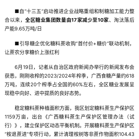
■自“十三五”启动推进企业战略重组和制糖加工能力整
合以来，
全区糖业集团数量由17家减少至10家
、淘汰落后
产能9.65万吨/日
■引导糖企优化糖料蔗收购“首付价+糖价”联动机制，
让蔗农分享糖价上涨红利
6月19日，记者从自治区政府新闻办举行的新闻发布会
获悉，刚刚收榨的2023/2024年榨季，广西食糖产量约618
万吨，连续20个榨季占全国的60%左右，全区糖业发展呈
现稳中向好、进中提质的良好态势。
稳定糖料蔗种植面积方面，我区划定糖料蔗生产保护区
1159万亩，出台《广西糖料蔗生产保护区管理办法（试
行）》，建立保护区动态平衡机制。开展糖料蔗生产保护区
“桉退蔗进”专项行动，累计清理桉树等非蔗作物面积104.43