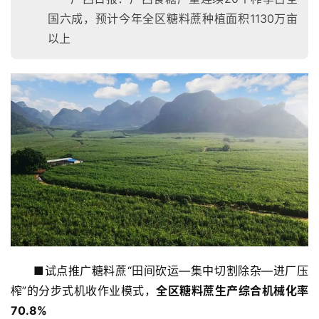
国六成，预计今年全区糖料蔗种植面积1130万亩
以上
■试点推广糖料蔗“田间砍运—集中切割除杂—进厂压
榨”的分步式机收作业模式，
全区糖料蔗生产综合机械化率
70.8%