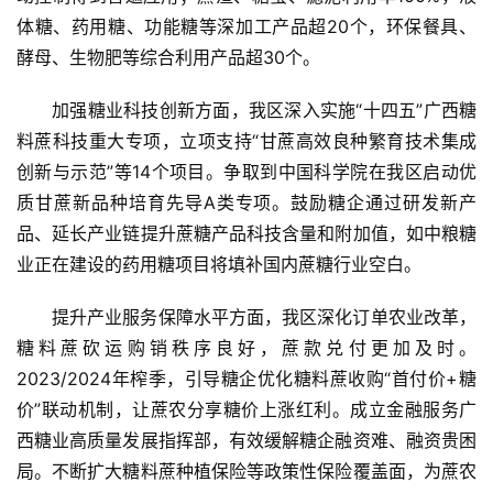
货
体糖、药用糖、功能糖等深加工产品超20个，环保餐具、
报
酵母、生物肥等综合利用产品超30个。
价
加强糖业科技创新方面，我区深入实施“十四五”广西糖
料蔗科技重大专项，立项支持“甘蔗高效良种繁育技术集成
专
创新与示范”等14个项目。争取到中国科学院在我区启动优
题
质甘蔗新品种培育先导A类专项。鼓励糖企通过研发新产
品、延长产业链提升蔗糖产品科技含量和附加值，如中粮糖
业正在建设的药用糖项目将填补国内蔗糖行业空白。
地
区
提升产业服务保障水平方面，我区深化订单农业改革，
频
道
糖料蔗砍运购销秩序良好，蔗款兑付更加及时。
2023/2024年榨季，引导糖企优化糖料蔗收购“首付价+糖
价”联动机制，让蔗农分享糖价上涨红利。成立金融服务广
产
西糖业高质量发展指挥部，有效缓解糖企融资难、融资贵困
业
局。不断扩大糖料蔗种植保险等政策性保险覆盖面，为蔗农
链