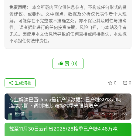
免责声明：
本文所载内容仅供信息参考，不构成任何形式的投
专
资建议、或要约。文中观点、数据及分析仅代表作者个人理
题
解，可能存在不完整或不准确之处，亦不保证其及时性与准确
性。 读者据此进行的任何投资决策，风险自担，与本站及作者
无关。因使用本文信息所导致的任何直接或间接损失，本站概
地
不承担任何法律责任。
区
频
道
赞
(0)
生成海报
0
0
产
业
专业解读巴西Unica最新产销数据：已产糖3918万吨
链
连续六期下调制糖比 难掩榨季末强势增产
上一篇
2025-12-02 11:55
产
截至11月30日云南省2025/26榨季已产糖4.48万吨
销