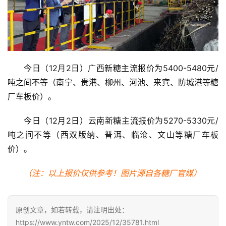
首
页
云
今日（12月2日）广西新糖主流报价为5400-5480元/
糖
吨之间不等（南宁、贵港、柳州、河池、来宾、防城港等糖
网
厂车板价）。
公
众
今日（12月2日）云南新糖主流报价为5270-5330元/
号
吨之间不等（西双版纳、普洱、临沧、文山等糖厂车板
价）。
现
（注：以上报价仅供参考！图片源自各糖厂官媒）
货
报
价
原创文章，如若转载，请注明出处：
https://www.yntw.com/2025/12/35781.html