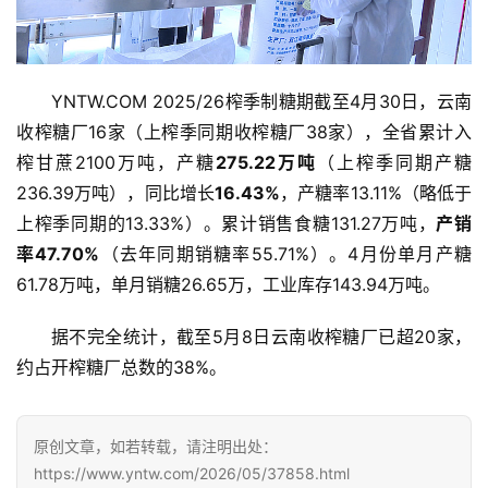
YNTW.COM 2025/26榨季制糖期截至4月30日，云南
收榨糖厂16家（上榨季同期收榨糖厂38家），全省累计入
榨甘蔗2100万吨，产糖
275.22万吨
（上榨季同期产糖
236.39万吨），同比增长
16.43%
，产糖率13.11%（略低于
上榨季同期的13.33%）。累计销售食糖131.27万吨，
产销
率47.70%
（去年同期销糖率55.71%）。4月份单月产糖
首
61.78万吨，单月销糖26.65万，工业库存143.94万吨。
页
据不完全统计，截至5月8日云南收榨糖厂已超20家，
约占开榨糖厂总数的38%。
云
糖
网
原创文章，如若转载，请注明出处：
公
https://www.yntw.com/2026/05/37858.html