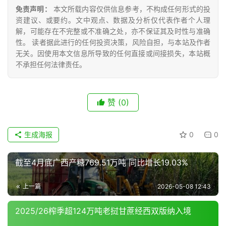
众
免责声明：
本文所载内容仅供信息参考，不构成任何形式的投
号
资建议、或要约。文中观点、数据及分析仅代表作者个人理
解，可能存在不完整或不准确之处，亦不保证其及时性与准确
性。 读者据此进行的任何投资决策，风险自担，与本站及作者
无关。因使用本文信息所导致的任何直接或间接损失，本站概
现
不承担任何法律责任。
货
报
价
赞
(0)
专
生成海报
0
0
题
截至4月底广西产糖769.51万吨 同比增长19.03%
地
上一篇
2026-05-08 12:43
区
频
2025/26榨季超124万吨老挝甘蔗经西双版纳入境
道