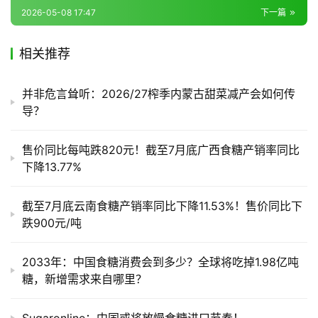
2026-05-08 17:47
下一篇
产
相关推荐
业
链
并非危言耸听：2026/27榨季内蒙古甜菜减产会如何传
导？
产
售价同比每吨跌820元！截至7月底广西食糖产销率同比
销
下降13.77%
储
运
截至7月底云南食糖产销率同比下降11.53%！售价同比下
跌900元/吨
2033年：中国食糖消费会到多少？全球将吃掉1.98亿吨
糖，新增需求来自哪里？
Sugaronline：中国或将放慢食糖进口节奏！