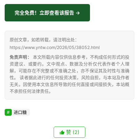
云
完全免费！立即查看该报告 →
糖
网
公
原创文章，如若转载，请注明出处：
众
https://www.yntw.com/2026/05/38052.html
号
免责声明：
本文所载内容仅供信息参考，不构成任何形式的投
资建议、或要约。文中观点、数据及分析仅代表作者个人理
解，可能存在不完整或不准确之处，亦不保证其及时性与准确
现
性。 读者据此进行的任何投资决策，风险自担，与本站及作者
货
无关。因使用本文信息所导致的任何直接或间接损失，本站概
报
不承担任何法律责任。
价
进口糖
专
题
赞
(2)