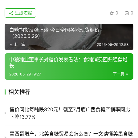
地
生成海报
0
0
区
频
白糖期货反弹上涨 今日全国各地现货糖价
道
（2026.5.29）
上一篇
2026-05-29 12:53
中粮糖业董事长对糖价发表看法：食糖消费回归稳健增
产
长
业
链
2026-05-29 19:27
下一篇
相关推荐
产
销
售价同比每吨跌820元！截至7月底广西食糖产销率同比
储
下降13.77%
运
墨西哥增产，北美食糖贸易会怎么变？一文读懂美墨食糖