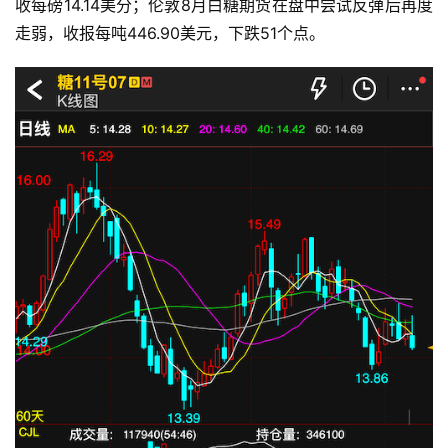
收每磅14.14美分；伦敦8月白糖期货在盘中尝试反弹后再度
走弱，收报每吨446.90美元，下跌51个点。