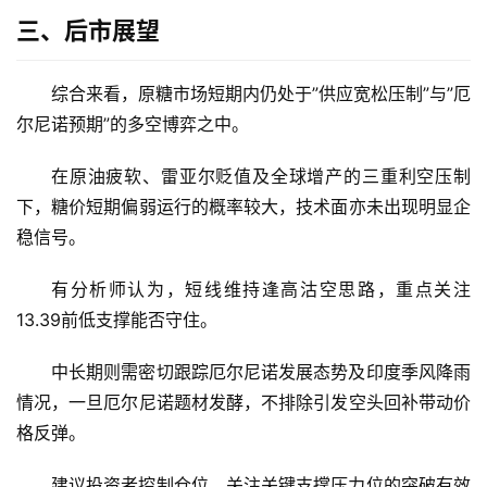
三、后市展望
地
综合来看，原糖市场短期内仍处于”供应宽松压制”与”厄
区
尔尼诺预期”的多空博弈之中。
频
道
在原油疲软、雷亚尔贬值及全球增产的三重利空压制
下，糖价短期偏弱运行的概率较大，技术面亦未出现明显企
稳信号。
产
业
有分析师认为，短线维持逢高沽空思路，重点关注
链
13.39前低支撑能否守住。
中长期则需密切跟踪厄尔尼诺发展态势及印度季风降雨
产
情况，一旦厄尔尼诺题材发酵，不排除引发空头回补带动价
销
格反弹。
储
运
建议投资者控制仓位，关注关键支撑压力位的突破有效