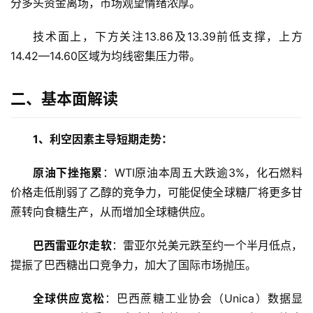
分多头资金离场，市场观望情绪浓厚。
技术面上，下方关注13.86及13.39前低支撑，上方
14.42—14.60区域为均线密集压力带。
二、基本面解读
1、利空因素主导短期走势：
原油下挫拖累
：WTI原油本周五大跌逾3%，化石燃料
价格走低削弱了乙醇的竞争力，可能促使全球糖厂将更多甘
蔗转向食糖生产，从而增加全球糖供应。
巴西雷亚尔走软
：雷亚尔兑美元跌至约一个半月低点，
提振了巴西糖出口竞争力，加大了国际市场抛压。
首
全球供应宽松
：巴西蔗糖工业协会（Unica）数据显
页