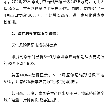
示，2026/27榨季4月中南部产糖量达247.5万吨，同比大
增55.3%，甘蔗含糖率同比提高5.4%。同时，泰国今年1—
4月出口食糖160万吨，同比增长29%，进一步强化供应宽
云
松预期。
糖
网
2、潜在利多支撑限制跌幅：
公
众
天气风险仍是市场关注焦点。
号
印度气象部门已将6—9月季风季降雨预期从历史均值
的92%下调至90%。
现
货
美国NOAA数据显示，5—7月厄尔尼诺形成概率达
报
82%，并有67%概率演变为”超级厄尔尼诺”。
价
若巴西、印度、泰国等主产区出现干旱，将威胁后续全
球产糖量，对糖价构成潜在支撑。
专
题