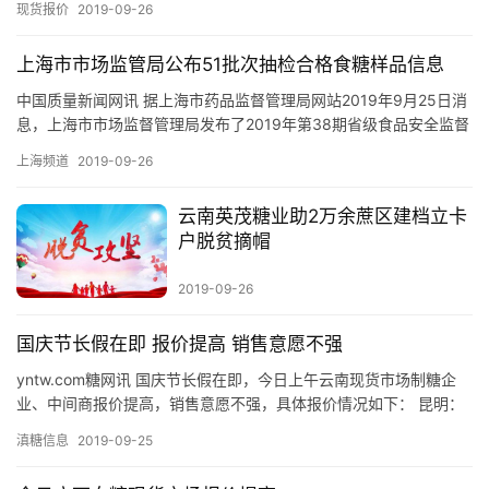
公
现货报价
2019-09-26
众
号
上海市市场监管局公布51批次抽检合格食糖样品信息
中国质量新闻网讯 据上海市药品监督管理局网站2019年9月25日消
息，上海市市场监督管理局发布了2019年第38期省级食品安全监督
现
抽检信息。本期信息显示，51批次食糖样品抽检合格。…
上海频道
2019-09-26
货
报
云南英茂糖业助2万余蔗区建档立卡
价
户脱贫摘帽
2019-09-26
专
题
国庆节长假在即 报价提高 销售意愿不强
yntw.com糖网讯 国庆节长假在即，今日上午云南现货市场制糖企
业、中间商报价提高，销售意愿不强，具体报价情况如下： 昆明：
地
今日上午截至发稿，制糖企业在昆明市场一级白砂糖含税报价…
滇糖信息
2019-09-25
区
频