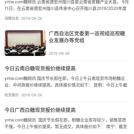
yntw.com糖网讯 云南省德宏州陇川县是云南省蔗糖产业大县。 9月
11日，在云南省德宏州陇川县传承中心召开陇川县2019/2020年度
蔗糖工作会议，会议由县人民政府副县长赖正张…
滇糖信息
2019-09-26
广西自治区党委第一巡视组巡视糖
业发展办等党组
2019-09-26
今日云南白糖现货报价继续提高
yntw.com糖网讯 国庆节长假在即，今日上午云南现货市场制糖企
首
业、中间商报价继续提高，具体报价情况如下： 昆明：今日上午截
页
至发稿，制糖企业在昆明市场一级白砂糖含税报价提高至57…
现货报价
2019-09-26
今日广西白糖现货报价继续提高
云
yntw.com糖网讯 国庆节长假在即，制糖企业库存较少，销售意愿
糖
不强，今日上午报价提高，暂无成交，具体报价如下： 南宁：截至
网
发稿，上午广西制糖企业含税报价提高至5900元/吨或…