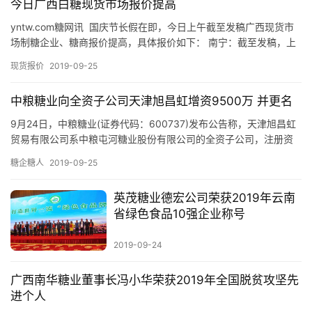
今日广西白糖现货市场报价提高
道
yntw.com糖网讯 国庆节长假在即，今日上午截至发稿广西现货市
场制糖企业、糖商报价提高，具体报价如下： 南宁：截至发稿，上
午广西制糖企业含税报价提高至5770-5780元/吨…
产
现货报价
2019-09-25
业
链
中粮糖业向全资子公司天津旭昌虹增资9500万 并更名
9月24日，中粮糖业(证券代码：600737)发布公告称，天津旭昌虹
贸易有限公司系中粮屯河糖业股份有限公司的全资子公司，注册资
产
本500万元。为满足天津旭昌虹的业务经营需要，公司拟以…
糖企糖人
2019-09-25
销
储
英茂糖业德宏公司荣获2019年云南
运
省绿色食品10强企业称号
2019-09-24
广西南华糖业董事长冯小华荣获2019年全国脱贫攻坚先
进个人