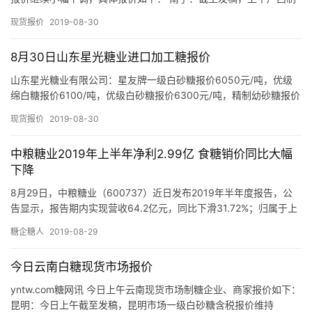
糖企业含税报价下调至5570-5580元/吨（厂内提…
网
现货报价
2019-08-30
公
众
8月30日山东星光糖业进口加工糖报价
号
山东星光糖业有限公司：星友牌一级白砂糖报价6050元/吨，优级
绵白糖报价6100/吨，优级白砂糖报价6300元/吨，精制幼砂糖报价
7000元/吨，普通幼砂糖报价6400元/吨。 更…
现货报价
2019-08-30
现
货
中粮糖业2019年上半年净利2.99亿 食糖销价同比大幅
报
下降
价
8月29日，中粮糖业（600737）近日发布2019年半年度报告，公
告显示，报告期内实现营收64.2亿元，同比下滑31.72%；归属于上
市公司股东的净利润2.99亿元，较上年同期下…
专
糖企糖人
2019-08-29
题
今日云南白糖现货市场报价
yntw.com糖网讯 今日上午云南现货市场制糖企业、商家报价如下：
地
昆明：今日上午截至发稿，昆明市场一级白砂糖含税报价维持