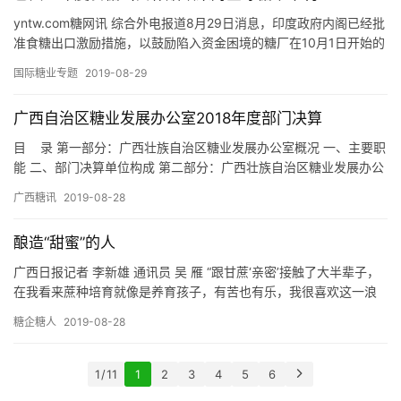
yntw.com糖网讯 综合外电报道8月29日消息，印度政府内阁已经批
准食糖出口激励措施，以鼓励陷入资金困境的糖厂在10月1日开始的
2019/20榨季出口600万吨食糖，每吨出口补…
国际糖业专题
2019-08-29
广西自治区糖业发展办公室2018年度部门决算
目 录 第一部分：广西壮族自治区糖业发展办公室概况 一、主要职
能 二、部门决算单位构成 第二部分：广西壮族自治区糖业发展办公
室2018年度部门决算报表 表一：收入支出决算总表…
广西糖讯
2019-08-28
酿造“甜蜜”的人
广西日报记者 李新雄 通讯员 吴 雁 “跟甘蔗‘亲密’接触了大半辈子，
在我看来蔗种培育就像是养育孩子，有苦也有乐，我很喜欢这一浪
漫诗意的说法——把甘蔗事业比喻为甜蜜的事业，感觉自己…
糖企糖人
2019-08-28
1 / 11
1
2
3
4
5
6