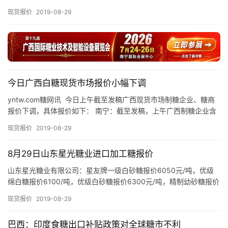
区
5570-5620元/吨（昆明仓库价）之间不等，与昨天的…
现货报价
2019-08-29
频
道
产
业
今日广西白糖现货市场报价小幅下调
链
yntw.com糖网讯 今日上午截至发稿广西现货市场制糖企业、糖商
报价下调，具体报价如下： 南宁：截至发稿，上午广西制糖企业含
税报价下调至5580-5590元/吨（厂内提货价），…
现货报价
2019-08-29
产
销
8月29日山东星光糖业进口加工糖报价
储
运
山东星光糖业有限公司：星友牌一级白砂糖报价6050元/吨，优级
绵白糖报价6100/吨，优级白砂糖报价6300元/吨，精制幼砂糖报价
7000元/吨，普通幼砂糖报价6400元/吨。 更…
现货报价
2019-08-29
巴西：印度食糖出口补贴政策对全球糖市不利