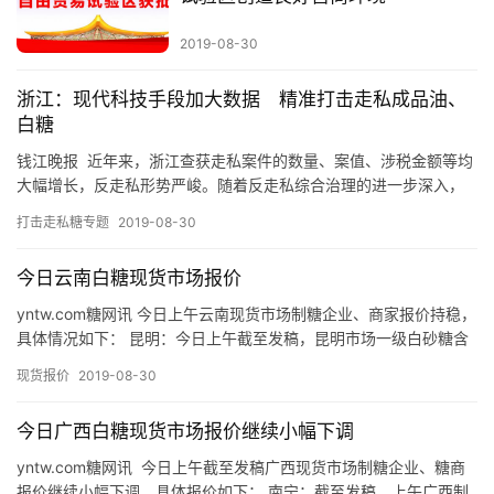
2019-08-30
浙江：现代科技手段加大数据 精准打击走私成品油、
白糖
钱江晚报 近年来，浙江查获走私案件的数量、案值、涉税金额等均
大幅增长，反走私形势严峻。随着反走私综合治理的进一步深入，
地方政府及其职能部门在实践中探索出了一系列行之有效的做法。
打击走私糖专题
2019-08-30
如…
今日云南白糖现货市场报价
yntw.com糖网讯 今日上午云南现货市场制糖企业、商家报价持稳，
具体情况如下： 昆明：今日上午截至发稿，昆明市场一级白砂糖含
首
税报价维持5570-5620元/吨（昆明仓库价）之间…
现货报价
2019-08-30
页
今日广西白糖现货市场报价继续小幅下调
云
yntw.com糖网讯 今日上午截至发稿广西现货市场制糖企业、糖商
报价继续小幅下调，具体报价如下： 南宁：截至发稿，上午广西制
糖