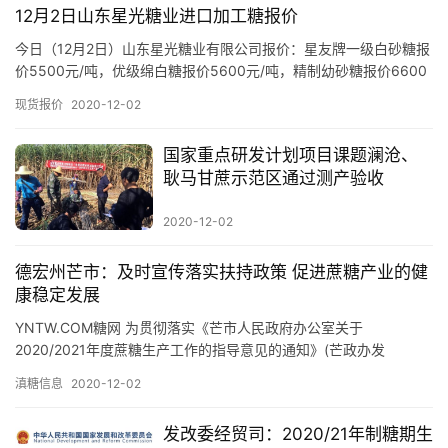
12月2日山东星光糖业进口加工糖报价
价
今日（12月2日）山东星光糖业有限公司报价：星友牌一级白砂糖报
价5500元/吨，优级绵白糖报价5600元/吨，精制幼砂糖报价6600
元/吨，普通幼砂糖报价6150元/吨。价格维持不…
专
现货报价
2020-12-02
题
国家重点研发计划项目课题澜沧、
耿马甘蔗示范区通过测产验收
地
区
2020-12-02
频
道
德宏州芒市：及时宣传落实扶持政策 促进蔗糖产业的健
康稳定发展
YNTW.COM糖网 为贯彻落实《芒市人民政府办公室关于
产
2020/2021年度蔗糖生产工作的指导意见的通知》(芒政办发
〔2020〕101号)、《芒市人民政府办公室关于印发2020/…
业
滇糖信息
2020-12-02
链
发改委经贸司：2020/21年制糖期生