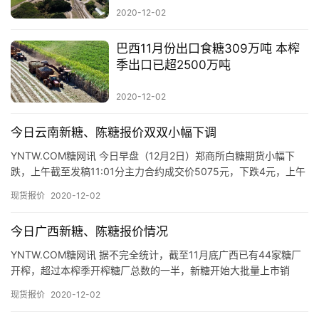
2020-12-02
巴西11月份出口食糖309万吨 本榨
首
季出口已超2500万吨
页
2020-12-02
今日云南新糖、陈糖报价双双小幅下调
云
糖
YNTW.COM糖网讯 今日早盘（12月2日）郑商所白糖期货小幅下
网
跌，上午截至发稿11:01分主力合约成交价5075元，下跌4元，上午
云南现货市场报价如下： 昆明：上午截至发稿，昆…
公
现货报价
2020-12-02
众
号
今日广西新糖、陈糖报价情况
YNTW.COM糖网讯 据不完全统计，截至11月底广西已有44家糖厂
开榨，超过本榨季开榨糖厂总数的一半，新糖开始大批量上市销
现
售。 今日早盘郑商所白糖期货小幅下跌，上午截至发稿10:…
现货报价
2020-12-02
货
报