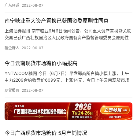
准物质通过全国标准物质委员会专家办公室组织的技术专家委员会
号
广东频道
2022-06-07
的评…
南宁糖业重大资产置换已获国资委原则性同意
现
上海证券报讯 南宁糖业6月6日晚间公告，公司重大资产置换暨关联
货
交易已获广西壮族自治区人民政府国有资产监督管理委员会原则性
报
同意。 4月25日，公司公告，公司拟与广西农村投资集团有限公…
糖企糖人
2022-06-07
价
今日云南现货市场糖价小幅报高
专
YNTW.COM糖网 今日（6月7日）早盘郑商所白糖小幅上涨，上午
题
主力2209合约收盘价6099元，上涨14元，今日上午云南现货市场
制糖企业、糖商报价如下： 昆明：上午截至发稿，昆…
现货报价
2022-06-07
地
区
频
道
今日广西现货市场糖价 5月产销情况