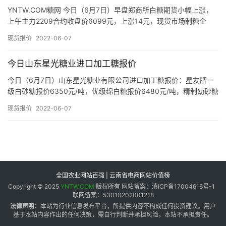
YNTW.COM糖网 今日（6月7日）早盘郑商所白糖期货小幅上涨，
上午主力2209合约收盘价6099元，上涨14元，现货市场制糖企
产
业、流通商报价如下： 截至发稿，今日上午广西现货市…
业
现货报价
2022-06-07
链
今日山东星光糖业进口加工糖报价
今日（6月7日）山东星光糖业有限公司进口加工糖报价：星友牌一
产
级白砂糖报价6350元/吨，优级绵白糖报价6480元/吨，精制幼砂糖
销
报价6780元/吨，普通幼砂糖报价6480元/吨。价…
现货报价
2022-06-07
储
运
全国农业网站百强 | 云南省电商网站价值榜
Copyright © 2025
YNTW.COM
版权所有 网站备案：滇ICP备17004616号-1
联网备案：53010202001218
法律声明：
本站为行业信息发布平台，所提供内容不构成任何投资建议。用户
基于本站内容作出的任何决策，需自行判断并承担风险，本站不承担责任。