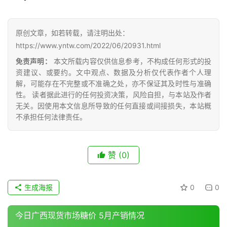
网
公
众
原创文章，如若转载，请注明出处：
号
https://www.yntw.com/2022/06/20931.html
免责声明：
本文所载内容仅供信息参考，不构成任何形式的投
资建议、或要约。文中观点、数据及分析仅代表作者个人理
现
解，可能存在不完整或不准确之处，亦不保证其及时性与准确
性。 读者据此进行的任何投资决策，风险自担，与本站及作者
货
无关。因使用本文信息所导致的任何直接或间接损失，本站概
报
不承担任何法律责任。
价
赞
(0)
专
题
生成海报
0
0
地
今日广西现货市场糖价 5月产销情况
区