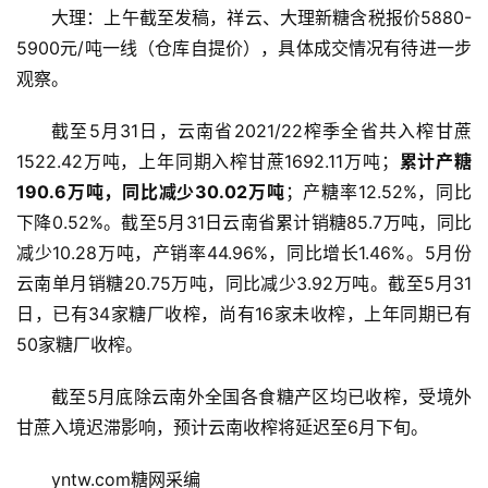
大理：上午截至发稿，祥云、大理新糖含税报价5880-
5900元/吨一线（仓库自提价），具体成交情况有待进一步
观察。
截至5月31日，云南省2021/22榨季全省共入榨甘蔗
1522.42万吨，上年同期入榨甘蔗1692.11万吨；
累计产糖
190.6万吨，同比减少30.02万吨
；产糖率12.52%，同比
下降0.52%。截至5月31日云南省累计销糖85.7万吨，同比
减少10.28万吨，产销率44.96%，同比增长1.46%。5月份
云南单月销糖20.75万吨，同比减少3.92万吨。截至5月31
日，已有34家糖厂收榨，尚有16家未收榨，上年同期已有
首
50家糖厂收榨。
页
截至5月底除云南外全国各食糖产区均已收榨，受境外
甘蔗入境迟滞影响，预计云南收榨将延迟至6月下旬。
云
糖
yntw.com糖网采编