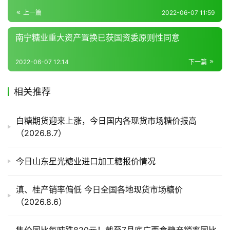
频
上一篇
2022-06-07 11:59
道
南宁糖业重大资产置换已获国资委原则性同意
产
2022-06-07 12:14
下一篇
业
链
相关推荐
白糖期货迎来上涨，今日国内各现货市场糖价报高
产
（2026.8.7）
销
储
今日山东星光糖业进口加工糖报价情况
运
滇、桂产销率偏低 今日全国各地现货市场糖价
（2026.8.6）
售价同比每吨跌820元！截至7月底广西食糖产销率同比