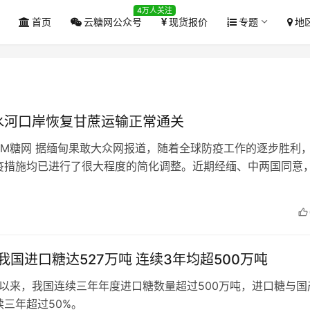
4万人关注
首页
云糖网公众号
现货报价
专题
地
水河口岸恢复甘蔗运输正常通关
COM糖网 据缅甸果敢大众网报道，随着全球防疫工作的逐步胜利
疫措施均已进行了很大程度的简化调整。近期经缅、中两国同意
边地区政府达成了逐步开放口…
年我国进口糖达527万吨 连续3年均超500万吨
0年以来，我国连续三年年度进口糖数量超过500万吨，进口糖与国
续三年超过50%。