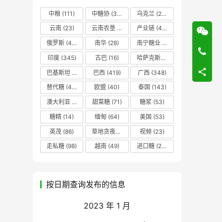
中粮
(111)
中糖协
(37)
乌克兰
(20)
云南
(23)
云南农垦
(17)
产业链
(42)
俄罗斯
(43)
南华
(28)
南宁糖业
(81)
印度
(345)
古巴
(16)
哈萨克斯坦
(19)
巴基斯坦
(14)
巴西
(419)
广西
(348)
替代糖
(48)
欧盟
(40)
泰国
(143)
澳大利亚
(16)
甜菜糖
(71)
糖浆
(53)
糖精
(14)
缅甸
(64)
美国
(53)
英茂
(86)
草地贪夜蛾
(14)
视频
(23)
走私糖
(98)
越南
(49)
进口糖
(236)
按日期查询发布的信息
2023 年 1 月