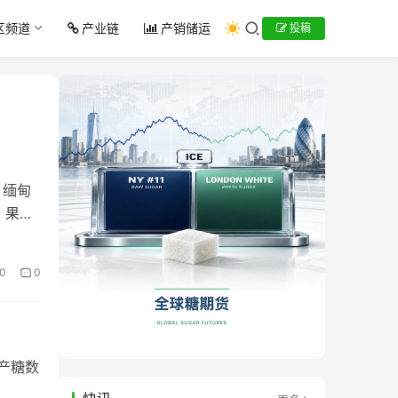
区频道
产业链
产销储运
投稿
，缅甸
，果敢
0
0
产糖数