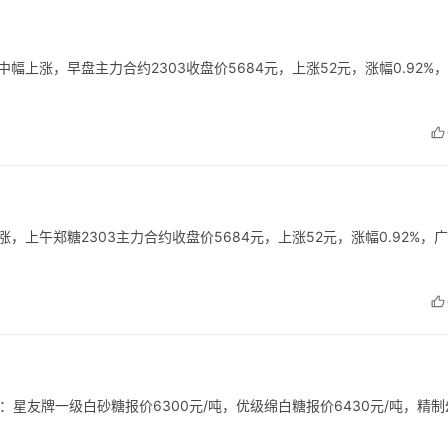
货中幅上涨，早盘主力合约2303收盘价5684元，上涨52元，涨幅0.92%
上涨，上午郑糖2303主力合约收盘价5684元，上涨52元，涨幅0.92%，
：星友牌一级白砂糖报价6300元/吨，优级绵白糖报价6430元/吨，精