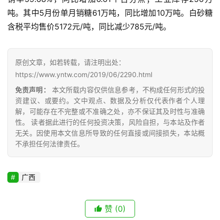
吨。其中5月份单月销糖61万吨，同比增加10万吨。白砂糖
含税平均售价5172元/吨，同比减少785元/吨。
原创文章，如若转载，请注明出处：
首
https://www.yntw.com/2019/06/2290.html
页
免责声明：
本文所载内容仅供信息参考，不构成任何形式的投
资建议、或要约。文中观点、数据及分析仅代表作者个人理
解，可能存在不完整或不准确之处，亦不保证其及时性与准确
云
性。 读者据此进行的任何投资决策，风险自担，与本站及作者
糖
无关。因使用本文信息所导致的任何直接或间接损失，本站概
网
不承担任何法律责任。
公
众
号
广西
赞
(0)
现