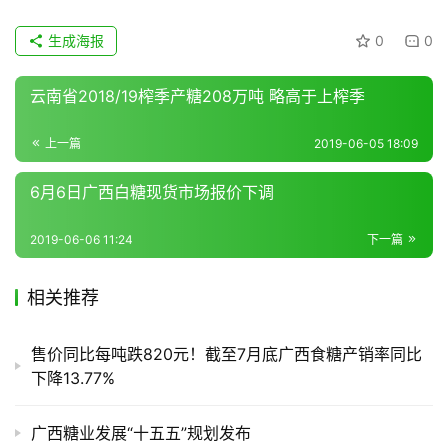
货
报
生成海报
0
0
价
云南省2018/19榨季产糖208万吨 略高于上榨季
专
上一篇
2019-06-05 18:09
题
6月6日广西白糖现货市场报价下调
2019-06-06 11:24
下一篇
地
区
频
相关推荐
道
售价同比每吨跌820元！截至7月底广西食糖产销率同比
下降13.77%
产
业
广西糖业发展“十五五”规划发布
链