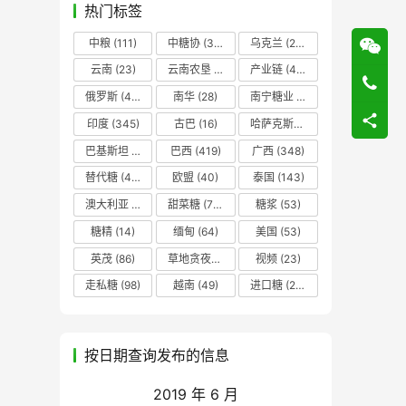
热门标签
中粮
(111)
中糖协
(37)
乌克兰
(20)
云南
(23)
云南农垦
(17)
产业链
(42)
俄罗斯
(43)
南华
(28)
南宁糖业
(81)
印度
(345)
古巴
(16)
哈萨克斯坦
(19)
巴基斯坦
(14)
巴西
(419)
广西
(348)
替代糖
(48)
欧盟
(40)
泰国
(143)
澳大利亚
(16)
甜菜糖
(70)
糖浆
(53)
糖精
(14)
缅甸
(64)
美国
(53)
英茂
(86)
草地贪夜蛾
(14)
视频
(23)
走私糖
(98)
越南
(49)
进口糖
(236)
按日期查询发布的信息
2019 年 6 月