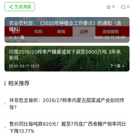
生成海报
0
0
地
区
农业农村部：《2020年种植业工作要点》的通知（含
频
糖料）
道
上一篇
2020-02-11 14:46
印度2019/20榨季产糖量或将下调至2600万吨 3年来
产
新低
业
2020-02-11 15:12
下一篇
链
相关推荐
产
销
并非危言耸听：2026/27榨季内蒙古甜菜减产会如何传
储
导？
运
售价同比每吨跌820元！截至7月底广西食糖产销率同比
下降13.77%