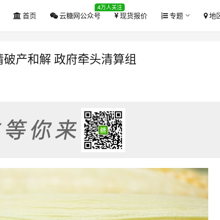
4万人关注
首页
云糖网公众号
现货报价
专题
地
请破产和解 政府牵头清算组