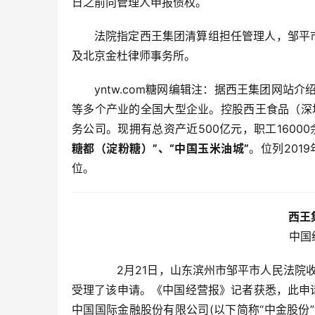
日之前向管理人申报债权。
法院指定西王集团清算组担任管理人，邹平
及北京金杜律师事务所。
yntw.com糖网编辑注：据西王集团网站
等多个产业的全国大型企业。控股西王食品（深圳0
务公司。现拥有总资产近500亿元，职工16000
糖都（淀粉糖）”、“中国玉米油城”
。位列201
位。
西王
中国
　　2月21日，山东滨州市邹平市人民法院
受理了该申请。《中国经营报》记者获悉，此申
中国国际金融股份有限公司(以下简称“中金股份