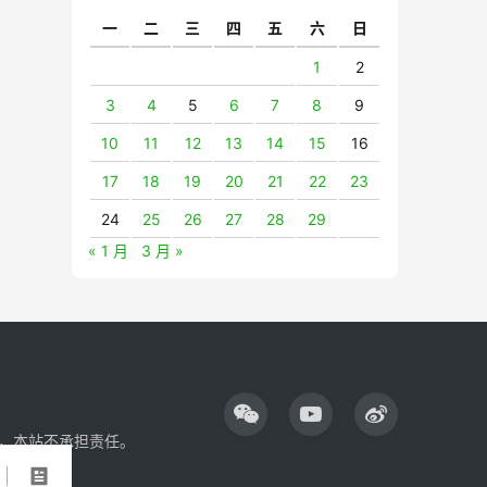
一
二
三
四
五
六
日
1
2
3
4
5
6
7
8
9
10
11
12
13
14
15
16
17
18
19
20
21
22
23
24
25
26
27
28
29
« 1 月
3 月 »
，本站不承担责任。