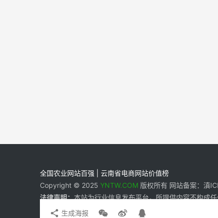
全国农业网站百强 | 云南省电商网站价值榜
Copyright © 2025
YNTW.COM
版权所有 网站备案：滇ICP备
法律声明：
本站为行业信息发布平台，所提供内容不构成任
生成海报