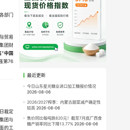
各部门
国际贸易
王集团财
名“中国
强第76
最近更新
今日山东星光糖业进口加工糖报价情况
2026-08-06
2026/2027榨季：内蒙古甜菜减产确定性
较高
2026-08-06
同日裁定
售价同比每吨跌820元！截至7月底广西食
集团与
糖产销率同比下降13.77%
2026-08-06
面的工