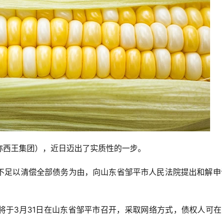
称西王集团），近日迈出了实质性的一步。
不足以清偿全部债务为由，向山东省邹平市人民法院提出和解申
于3月31日在山东省邹平市召开，采取网络方式，债权人可在3