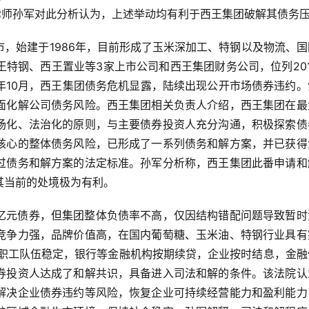
律师孙军对此分析认为，上述举动均有利于西王集团破解其债务
，始建于1986年，目前形成了玉米深加工、特钢以及物流、国
特钢、西王置业等3家上市公司和西王集团财务公司，位列201
19年10月，西王集团债务危机显露，陆续出现公开市场债券违约
面化解公司债务风险。西王集团相关负责人介绍，西王集团在最
场化、法治化的原则，与主要债券投资人充分沟通，积极探索债
核心的整体债务风险，已形成了一系列债务和解方案，并已获得
过债务和解方案的法定标准。孙军分析称，西王集团此番申请和
其当前的处境极为有利。
亿元债券，但集团整体负债率不高，仅因结构错配问题导致暂时
竞争力强，品牌价值高，在国内葡萄糖、玉米油、特钢行业具有
，职工队伍稳定，银行等金融机构按期续贷，企业按时结息，金融
券投资人达成了和解共识，具备进入司法和解的条件。该法院认
解决企业债券违约等风险，恢复企业可持续经营能力和盈利能力