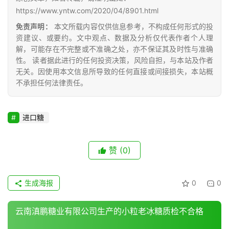
公
https://www.yntw.com/2020/04/8901.html
众
免责声明：
本文所载内容仅供信息参考，不构成任何形式的投
号
资建议、或要约。文中观点、数据及分析仅代表作者个人理
解，可能存在不完整或不准确之处，亦不保证其及时性与准确
性。 读者据此进行的任何投资决策，风险自担，与本站及作者
无关。因使用本文信息所导致的任何直接或间接损失，本站概
现
不承担任何法律责任。
货
报
价
进口糖
赞
(0)
专
题
生成海报
0
0
地
云南滇鹏糖业有限公司生产的小粒老冰糖质检不合格
区