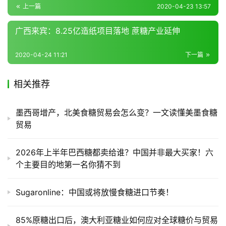
频
上一篇
2020-04-23 13:57
道
广西来宾：8.25亿造纸项目落地 蔗糖产业延伸
产
2020-04-24 11:21
下一篇
业
链
相关推荐
墨西哥增产，北美食糖贸易会怎么变？一文读懂美墨食糖
产
贸易
销
储
2026年上半年巴西糖都卖给谁？中国并非最大买家！六
运
个主要目的地第一名你猜不到
Sugaronline：中国或将放慢食糖进口节奏！
85%原糖出口后，澳大利亚糖业如何应对全球糖价与贸易