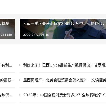
入将减
云南一季度查获走私案2069起 其中走私糖176起
28 14:19
2020-04-29 08:45
印度糖价创历史新高！未来三个月或维持高位，有利于国际糖价
德国南部甜菜遭遇严重减产 或降至1990年以来的最低水平
外盘原糖期货重回15美分之上，创三周新高，全球供应趋紧预期升温