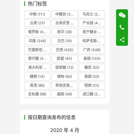
热门标签
中粮
(111)
中糖协
(37)
乌克兰
(20)
云南
(23)
云南农垦
(17)
产业链
(42)
俄罗斯
(43)
南华
(28)
南宁糖业
(81)
印度
(346)
古巴
(16)
哈萨克斯坦
(19)
巴基斯坦
(14)
巴西
(420)
广西
(348)
替代糖
(48)
欧盟
(40)
泰国
(143)
澳大利亚
(16)
甜菜糖
(72)
糖浆
(53)
糖精
(14)
缅甸
(64)
美国
(53)
英茂
(86)
草地贪夜蛾
(14)
视频
(23)
走私糖
(98)
越南
(49)
进口糖
(236)
按日期查询发布的信息
2020 年 4 月