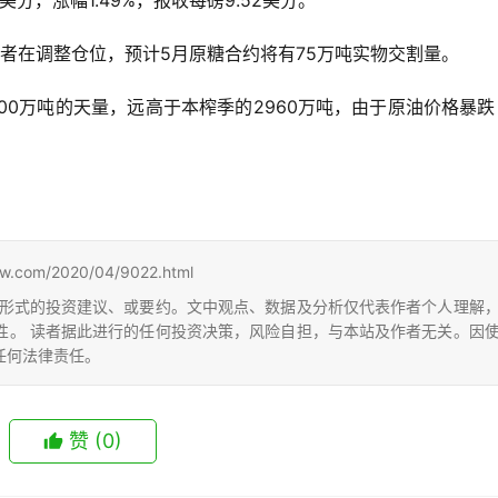
美分，涨幅1.49%，报收每磅9.52美分。
者在调整仓位，预计5月原糖合约将有75万吨实物交割量。
00万吨的天量，远高于本榨季的2960万吨，由于原油价格暴
m/2020/04/9022.html
形式的投资建议、或要约。文中观点、数据及分析仅代表作者个人理解
性。 读者据此进行的任何投资决策，风险自担，与本站及作者无关。因
任何法律责任。
赞
(0)