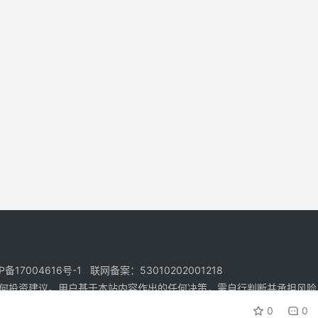
17004616号-1 联网备案：53010202001218
何投资建议。用户基于本站内容作出的任何决策，需自行判断并承担风险
0
0