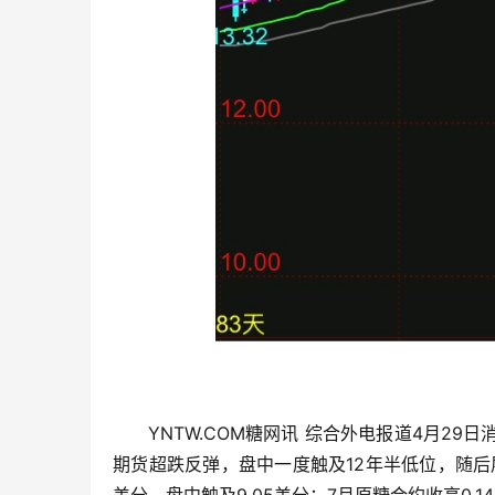
YNTW.COM糖网讯 综合外电报道4月29
期货超跌反弹，盘中一度触及12年半低位，随后展开