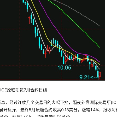
ICE原糖期货7月合约日线
日消息，经过连续几个交易日的大幅下挫，隔夜外盘洲际交易所(IC
反弹，最终5月原糖合约收高0.13美分，涨幅1.4%，报收每磅