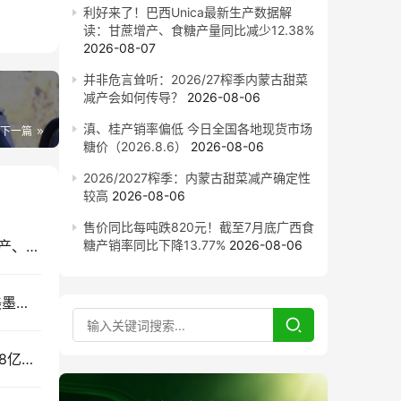
利好来了！巴西Unica最新生产数据解
读：甘蔗增产、食糖产量同比减少12.38%
2026-08-07
并非危言耸听：2026/27榨季内蒙古甜菜
减产会如何传导？
2026-08-06
滇、桂产销率偏低 今日全国各地现货市场
下一篇
糖价（2026.8.6）
2026-08-06
2026/2027榨季：内蒙古甜菜减产确定性
较高
2026-08-06
售价同比每吨跌820元！截至7月底广西食
利好来了！巴西Unica最新生产数据解读：甘蔗增产、食糖产量同比减少12.38%
糖产销率同比下降13.77%
2026-08-06
墨西哥增产，北美食糖贸易会怎么变？一文读懂美墨食糖贸易
2033年：中国食糖消费会到多少？全球将吃掉1.98亿吨糖，新增需求来自哪里？