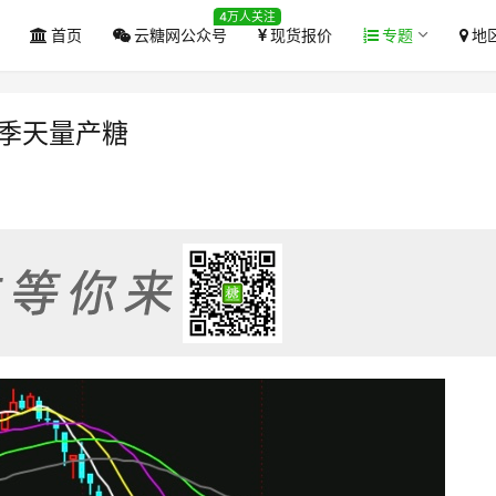
4万人关注
首页
云糖网公众号
现货报价
专题
地
榨季天量产糖