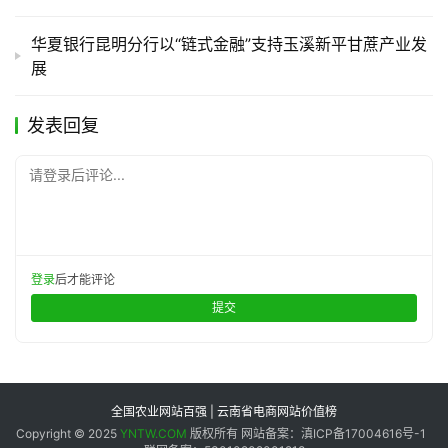
华夏银行昆明分行以“链式金融”支持玉溪新平甘蔗产业发
展
发表回复
请登录后评论...
登录
后才能评论
提交
全国农业网站百强 | 云南省电商网站价值榜
Copyright © 2025
YNTW.COM
版权所有 网站备案：滇ICP备17004616号-1