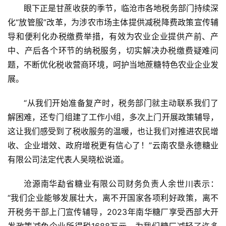
眼下正是甘蔗收获的季节，临沧市各地税务部门持续深
化“放管服”改革，为涉农市场主体提供减税降费政策宣传辅
导和便利化办税缴费举措，有效为农业企业提供产前、产
中、产后各个环节的纳税服务，切实解决办税缴费疑难问
题，不断优化税收营商环境，呵护当地蔗糖特色农业企业发
展。
“从我们开始准备复产时，税务部门就主动联系我们了
解困难，还专门组建了工作小组，多次上门开展政策辅导，
这让我们感受到了税收服务的温暖，也让我们对推进农民增
收、企业增效、政府增税更有信心了！”云南农垦永德糖业
有限公司法定代表人吴晓松说道。
沧源南华勐省糖业有限公司财务负责人余世川表示：
“我们企业能够发展壮大，离不开国家各项利好政策，离不
开税务干部上门宣传辅导，2023年南华糖厂享受西部大开
发政策减免企业所得税1688万元，为我们糖厂减轻了许多