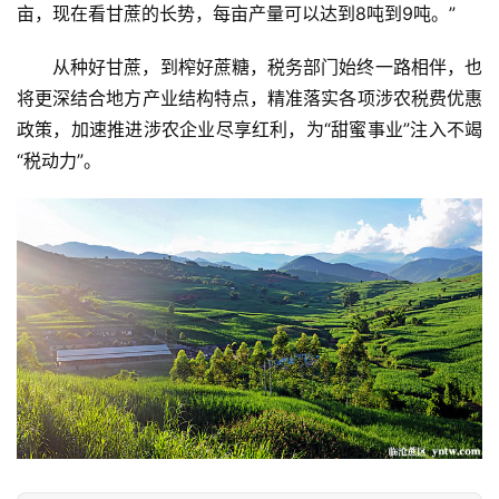
亩，现在看甘蔗的长势，每亩产量可以达到8吨到9吨。”
从种好甘蔗，到榨好蔗糖，税务部门始终一路相伴，也
产
将更深结合地方产业结构特点，精准落实各项涉农税费优惠
业
政策，加速推进涉农企业尽享红利，为“甜蜜事业”注入不竭
链
“税动力”。
产
销
储
运