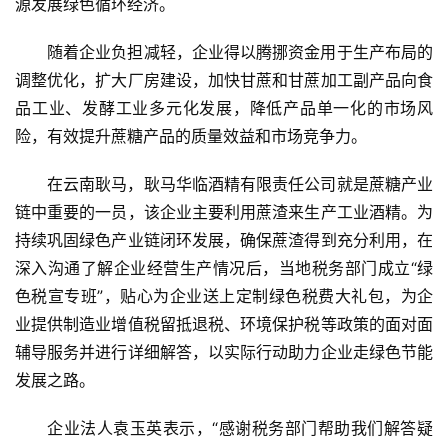
源发展绿色循环经济。
随着企业负担减轻，企业得以腾挪资金用于生产布局的
调整优化，扩大厂房建设，加快甘蔗和甘蔗加工副产品向食
品工业、发酵工业多元化发展，降低产品单一化的市场风
险，有效提升蔗糖产品的质量效益和市场竞争力。
在云南耿马，耿马华临酒精有限责任公司就是蔗糖产业
链中重要的一员，该企业主要利用蔗渣来生产工业酒精。为
持续巩固绿色产业链闭环发展，确保蔗渣得到充分利用，在
首
深入沟通了解企业经营生产情况后，当地税务部门成立“绿
页
色税宣专班”，贴心为企业送上定制绿色税费大礼包，为企
业提供制造业增值税留抵退税、环境保护税等政策的面对面
辅导服务并进行详细解答，以实际行动助力企业走绿色节能
云
发展之路。
糖
网
企业法人袁玉英表示，“感谢税务部门帮助我们解答疑
公