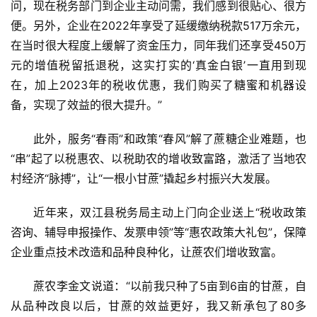
问，现在税务部门到企业主动问需，我们感到很贴心、很方
众
便。另外，企业在2022年享受了延缓缴纳税款517万余元，
号
在当时很大程度上缓解了资金压力，同年我们还享受450万
元的增值税留抵退税，这实打实的‘真金白银’一直用到现
在，加上2023年的税收优惠，我们购买了糖蜜和机器设
现
货
备，实现了效益的很大提升。”
报
价
此外，服务“春雨”和政策“春风”解了蔗糖企业难题，也
“串”起了以税惠农、以税助农的增收致富路，激活了当地农
村经济“脉搏”，让“一根小甘蔗”撬起乡村振兴大发展。
专
题
近年来，双江县税务局主动上门向企业送上“税收政策
咨询、辅导申报操作、发票申领”等“惠农政策大礼包”，保障
企业重点技术改造和品种良种化，让蔗农们增收致富。
地
区
蔗农李金文说道：“以前我只种了5亩到6亩的甘蔗，自
频
从品种改良以后，甘蔗的效益更好，我又新承包了80多
道