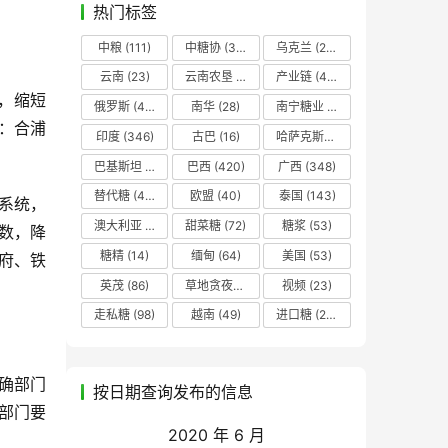
热门标签
中粮
(111)
中糖协
(37)
乌克兰
(20)
云南
(23)
云南农垦
(17)
产业链
(42)
，缩短
俄罗斯
(43)
南华
(28)
南宁糖业
(81)
：合浦
印度
(346)
古巴
(16)
哈萨克斯坦
(19)
巴基斯坦
(14)
巴西
(420)
广西
(348)
替代糖
(48)
欧盟
(40)
泰国
(143)
系统，
澳大利亚
(16)
甜菜糖
(72)
糖浆
(53)
数，降
糖精
(14)
缅甸
(64)
美国
(53)
府、铁
英茂
(86)
草地贪夜蛾
(14)
视频
(23)
走私糖
(98)
越南
(49)
进口糖
(236)
确部门
按日期查询发布的信息
部门要
2020 年 6 月