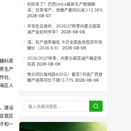
利好来了！巴西Unica最新生产数据解
读：甘蔗增产、食糖产量同比减少12.38%
2026-08-07
并非危言耸听：2026/27榨季内蒙古甜菜
减产会如何传导？
2026-08-06
滇、桂产销率偏低 今日全国各地现货市场
糖价（2026.8.6）
2026-08-06
2026/2027榨季：内蒙古甜菜减产确定性
升糖料蔗
较高
2026-08-06
蔗生产
售价同比每吨跌820元！截至7月底广西食
作社、
糖产销率同比下降13.77%
2026-08-06
海区人
。建设
宜我区
才和一