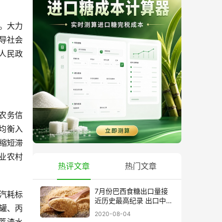
。大力
导社会
人民政
农务信
均衡入
缩短滞
业农村
热评文章
热门文章
7月份巴西食糖出口量接
汽耗标
近历史最高纪录 出口中国
罐、丙
超40万吨
2020-08-04