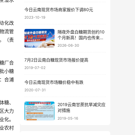
蔗渣水
今日云南现货市场商家报价下调80元
2023-10-19
动化改
物流管
隔夜外盘白糖期货创约10
个月新高！国内也传来利
。（责
好……
2026-06-30
7月2日云南白糖现货市场报价提高
糖厂合
2019-07-02
批小糖
位：合浦
今日云南现货市场糖价稳中有跌
2020-07-31
体糖、
2019云南甘蔗抗旱减灾应
对措施
区大力
2019-05-16
业化。
业农村