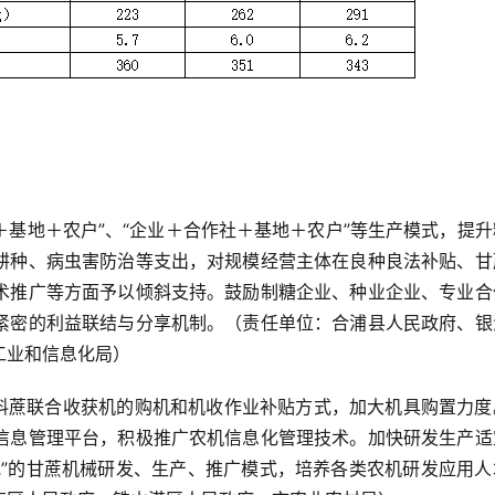
业＋基地＋农户”、“企业＋合作社＋基地＋农户”等生产模式，提
耕种、病虫害防治等支出，对规模经营主体在良种良法补贴、甘
术推广等方面予以倾斜支持。鼓励制糖企业、种业企业、专业合
紧密的利益联结与分享机制。（责任单位：合浦县人民政府、银
工业和信息化局）
糖料蔗联合收获机的购机和机收作业补贴方式，加大机具购置力度
信息管理平台，积极推广农机信息化管理技术。加快研发生产适
地”的甘蔗机械研发、生产、推广模式，培养各类农机研发应用人