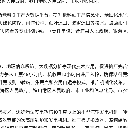
海区人民政府、铁山港区人民政府、市农业农村局）
广西糖料蔗生产大数据平台，提升糖料蔗生产信息化、精细化水平
害绿色防控、间作套种、蔗叶还田、滤泥还田等技术。鼓励和引
害防治等专业化服务。（责任单位：合浦县人民政府、银海区
定位、地理信息系统、大数据分析等现代技术应用，促进糖厂完善
力争人工蔗48小时内、机收蔗10小时内进厂入榨，确保糖料蔗
料蔗收购中转站、集蔗点和农民自运等模式，推广机械化装车，
海区人民政府、铁山港区人民政府、市工业和信息化局、市农
烧技术，逐步淘汰度电耗汽10千克以上的小型汽轮发电机组、吨
用高效节能的次高压锅炉和发电机组。推广板式换热器、煮糖结晶