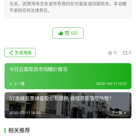
专
无关。因使用本文信息所导致的任何直接或间接损失，本站概
题
不承担任何法律责任。
地
赞
(0)
区
频
生成海报
0
0
道
今日云南现货市场糖价情况
产
上一篇
2020-06-11 12:21
业
链
ST南糖股票摘星股价却跌停 摘帽预期落空所致？
2020-06-11 16:30
下一篇
产
销
相关推荐
储