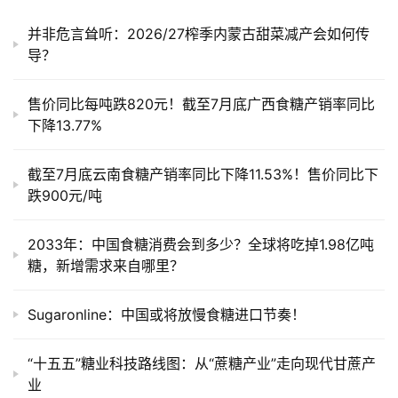
运
并非危言耸听：2026/27榨季内蒙古甜菜减产会如何传
导？
售价同比每吨跌820元！截至7月底广西食糖产销率同比
下降13.77%
截至7月底云南食糖产销率同比下降11.53%！售价同比下
跌900元/吨
2033年：中国食糖消费会到多少？全球将吃掉1.98亿吨
糖，新增需求来自哪里？
Sugaronline：中国或将放慢食糖进口节奏！
“十五五”糖业科技路线图：从“蔗糖产业”走向现代甘蔗产
业