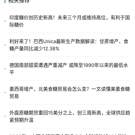
相关推荐
产
印度糖价创历史新高！未来三个月或维持高位，有利于国
业
际糖价
链
利好来了！巴西Unica最新生产数据解读：甘蔗增产、食
糖产量同比减少12.38%
产
销
德国南部甜菜遭遇严重减产 或降至1990年以来的最低水
储
平
运
墨西哥增产，北美食糖贸易会怎么变？一文读懂美墨食糖
贸易
外盘原糖期货重回15美分之上，创三周新高，全球供应趋
紧预期升温