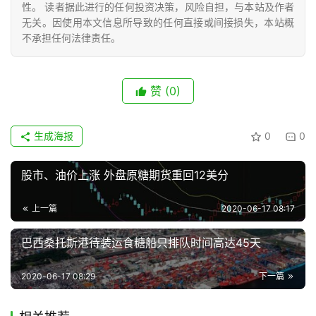
性。 读者据此进行的任何投资决策，风险自担，与本站及作者
号
无关。因使用本文信息所导致的任何直接或间接损失，本站概
不承担任何法律责任。
现
货
赞
(0)
报
价
生成海报
0
0
股市、油价上涨 外盘原糖期货重回12美分
专
题
上一篇
2020-06-17 08:17
巴西桑托斯港待装运食糖船只排队时间高达45天
地
区
2020-06-17 08:29
下一篇
频
道