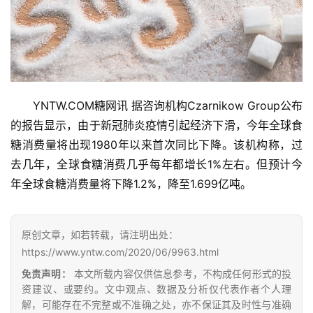
YNTW.COM糖网讯 据咨询机构Czarnikow Group公布
的报告显示，由于新冠肺炎疫情引起经济下滑，今年全球食
糖消费量将出现1980年以来首次同比下降。该机构称，过
去几年，全球食糖消费几乎每年都增长1%左右。但预计今
首
年全球食糖消费量将下降1.2%，降至1.699亿吨。
页
原创文章，如若转载，请注明出处：
云
https://www.yntw.com/2020/06/9963.html
糖
免责声明：
本文所载内容仅供信息参考，不构成任何形式的投
网
资建议、或要约。文中观点、数据及分析仅代表作者个人理
公
解，可能存在不完整或不准确之处，亦不保证其及时性与准确
众