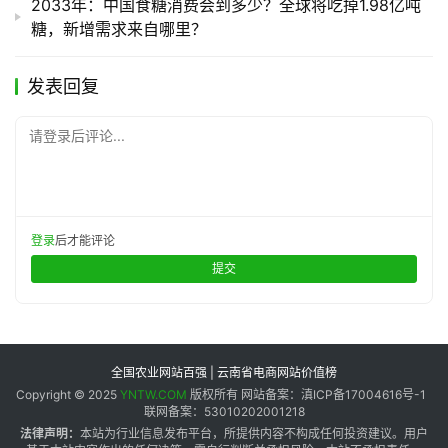
2033年：中国食糖消费会到多少？全球将吃掉1.98亿吨
糖，新增需求来自哪里？
发表回复
请登录后评论...
登录
后才能评论
提交
全国农业网站百强 | 云南省电商网站价值榜
Copyright © 2025
YNTW.COM
版权所有 网站备案：滇ICP备17004616号-1
联网备案：53010202001218
法律声明：
本站为行业信息发布平台，所提供内容不构成任何投资建议。用户