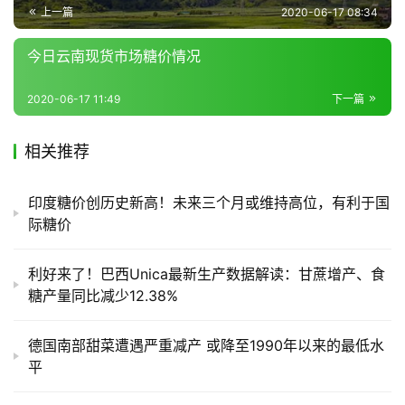
区
上一篇
2020-06-17 08:34
频
道
今日云南现货市场糖价情况
2020-06-17 11:49
下一篇
产
业
相关推荐
链
印度糖价创历史新高！未来三个月或维持高位，有利于国
际糖价
产
销
利好来了！巴西Unica最新生产数据解读：甘蔗增产、食
储
糖产量同比减少12.38%
运
德国南部甜菜遭遇严重减产 或降至1990年以来的最低水
平