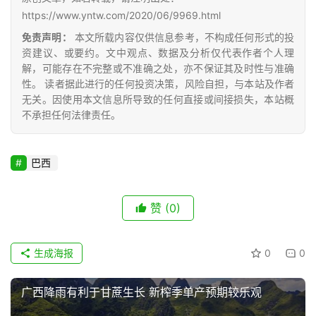
糖
https://www.yntw.com/2020/06/9969.html
网
免责声明：
本文所载内容仅供信息参考，不构成任何形式的投
公
资建议、或要约。文中观点、数据及分析仅代表作者个人理
众
解，可能存在不完整或不准确之处，亦不保证其及时性与准确
号
性。 读者据此进行的任何投资决策，风险自担，与本站及作者
无关。因使用本文信息所导致的任何直接或间接损失，本站概
不承担任何法律责任。
现
货
报
巴西
价
赞
(0)
专
题
生成海报
0
0
广西降雨有利于甘蔗生长 新榨季单产预期较乐观
地