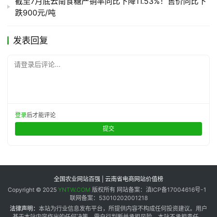
截至7月底云南食糖产销率同比下降11.53%！售价同比下
跌900元/吨
发表回复
请登录后评论...
登录
后才能评论
提交
全国农业网站百强 | 云南省电商网站价值榜
Copyright © 2025
YNTW.COM
版权所有 网站备案：滇ICP备17004616号-1
联网备案：53010202001218
法律声明：
本站为行业信息发布平台，所提供内容不构成任何投资建议。用户
基于本站内容作出的任何决策，需自行判断并承担风险，本站不承担责任。