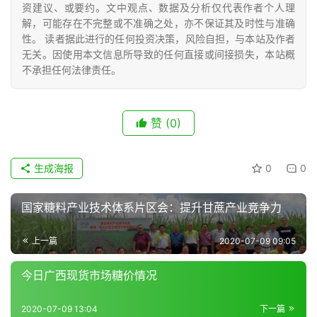
资建议、或要约。文中观点、数据及分析仅代表作者个人理
号
解，可能存在不完整或不准确之处，亦不保证其及时性与准确
性。 读者据此进行的任何投资决策，风险自担，与本站及作者
无关。因使用本文信息所导致的任何直接或间接损失，本站概
现
不承担任何法律责任。
货
报
价
赞
(0)
生成海报
0
0
专
题
国家糖料产业技术体系片区会：提升甘蔗产业竞争力
上一篇
2020-07-09 09:05
地
区
今日广西现货市场糖价情况
频
道
2020-07-09 13:04
下一篇