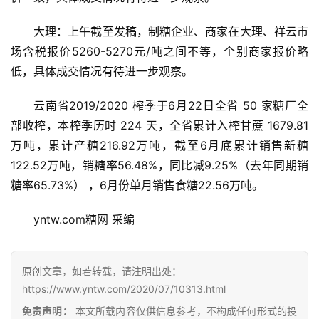
大理：上午截至发稿，制糖企业、商家在大理、祥云市
场含税报价5260-5270元/吨之间不等，个别商家报价略
低，具体成交情况有待进一步观察。
云南省2019/2020 榨季于6月22日全省 50 家糖厂全
部收榨，本榨季历时 224 天，全省累计入榨甘蔗 1679.81 
万吨，累计产糖216.92万吨，截至6月底累计销售新糖 
122.52万吨，销糖率56.48%，同比减9.25%（去年同期销
首
糖率65.73%） ，6月份单月销售食糖22.56万吨。
页
yntw.com糖网 采编
云
糖
原创文章，如若转载，请注明出处：
网
https://www.yntw.com/2020/07/10313.html
公
免责声明：
本文所载内容仅供信息参考，不构成任何形式的投
众