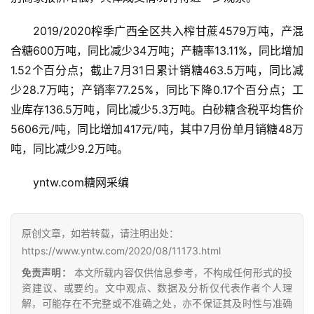
2019/2020榨季广西全区共入榨甘蔗4579万吨，产混
合糖600万吨，同比减少34万吨；产糖率13.11%，同比增加
1.52个百分点；截止7月31日累计销糖463.5万吨，同比减
少28.7万吨；产销率77.25%，同比下降0.17个百分点；工
业库存136.5万吨，同比减少5.3万吨。白砂糖含税平均售价
5606元/吨，同比增加417元/吨，其中7月份单月销糖48万
吨，同比减少9.2万吨。
首
页
yntw.com糖网采编
云
原创文章，如若转载，请注明出处：
糖
https://www.yntw.com/2020/08/11173.html
网
免责声明：
本文所载内容仅供信息参考，不构成任何形式的投
公
资建议、或要约。文中观点、数据及分析仅代表作者个人理
众
解，可能存在不完整或不准确之处，亦不保证其及时性与准确
号