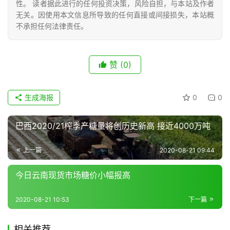
性。 读者据此进行的任何投资决策，风险自担，与本站及作者
无关。因使用本文信息所导致的任何直接或间接损失，本站概
不承担任何法律责任。
现
货
报
赞
(0)
价
生成海报
0
0
专
巴西2020/21榨季产糖量将创历史新高 接近4000万吨
题
上一篇
2020-08-21 09:44
地
今日云南现货市场糖价小幅报高
区
频
2020-08-21 10:53
下一篇
道
相关推荐