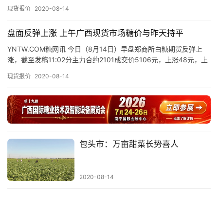
南现货市场制糖企业、商家报价持稳，具体报价情况…
价
现货报价
2020-08-14
盘面反弹上涨 上午广西现货市场糖价与昨天持平
专
YNTW.COM糖网讯 今日（8月14日）早盘郑商所白糖期货反弹上
题
涨，截至发稿11:02分主力合约2101成交价5106元，上涨48元，上
午现货市场制糖企业、商家报价持稳，具体报价…
现货报价
2020-08-14
地
区
频
道
包头市：万亩甜菜长势喜人
产
2020-08-14
业
链