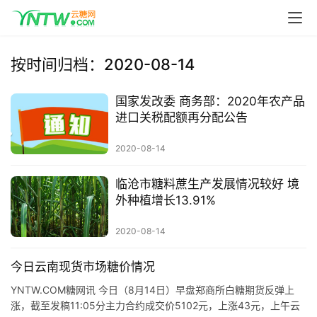
首
按时间归档：2020-08-14
页
国家发改委 商务部：2020年农产品
进口关税配额再分配公告
云
糖
2020-08-14
网
公
临沧市糖料蔗生产发展情况较好 境
外种植增长13.91%
众
号
2020-08-14
今日云南现货市场糖价情况
现
货
YNTW.COM糖网讯 今日（8月14日）早盘郑商所白糖期货反弹上
涨，截至发稿11:05分主力合约成交价5102元，上涨43元，上午云
报