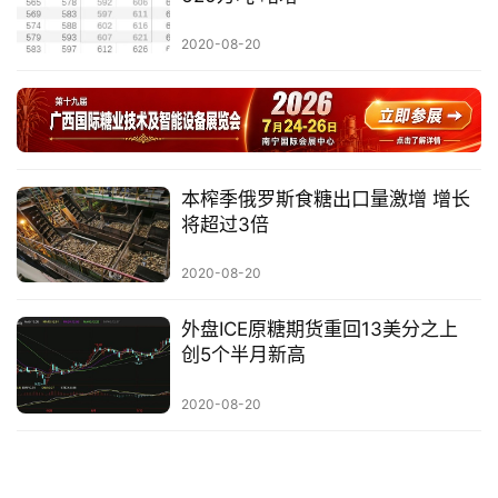
价
2020-08-20
专
题
本榨季俄罗斯食糖出口量激增 增长
地
将超过3倍
区
频
2020-08-20
道
外盘ICE原糖期货重回13美分之上
创5个半月新高
产
2020-08-20
业
链