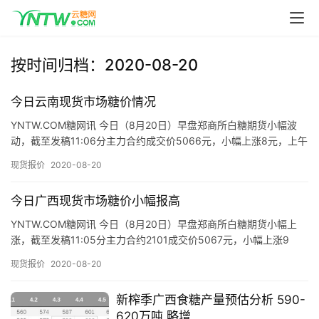
首
按时间归档：2020-08-20
页
今日云南现货市场糖价情况
YNTW.COM糖网讯 今日（8月20日）早盘郑商所白糖期货小幅波
云
动，截至发稿11:06分主力合约成交价5066元，小幅上涨8元，上午
糖
云南现货市场制糖企业、商家报价情况如下： 昆明…
现货报价
2020-08-20
网
公
今日广西现货市场糖价小幅报高
众
号
YNTW.COM糖网讯 今日（8月20日）早盘郑商所白糖期货小幅上
涨，截至发稿11:05分主力合约2101成交价5067元，小幅上涨9
元，上午现货市场制糖企业报价小幅上涨10元，具…
现货报价
2020-08-20
现
货
新榨季广西食糖产量预估分析 590-
报
620万吨 略增