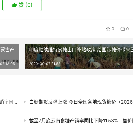
赞
(0)
0
0
内蒙古产
印度继续维持食糖出口补贴政策 给国际糖价带来
07 13:05
2020-09-07 21:52
售价同比每吨跌820元！截至7月底广西食糖产销率同比下降13.77%
白糖期货反弹上涨 今日全国各地现货糖价（2026.