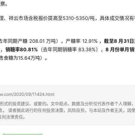
观察。
、祥云市场含税报价提高至5310-5350/吨，具体成交情况
去年同期产糖 208.01 万吨），产糖率 12.91% ，
截至8 月31
），
销糖率80.81%
（去年同期销糖率 83.38%），
8 月份单月
食糖为15.64万吨）。
m/2020/09/11424.html
形式的投资建议、或要约。文中观点、数据及分析仅代表作者个人理解
性。 读者据此进行的任何投资决策，风险自担，与本站及作者无关。因
任何法律责任。