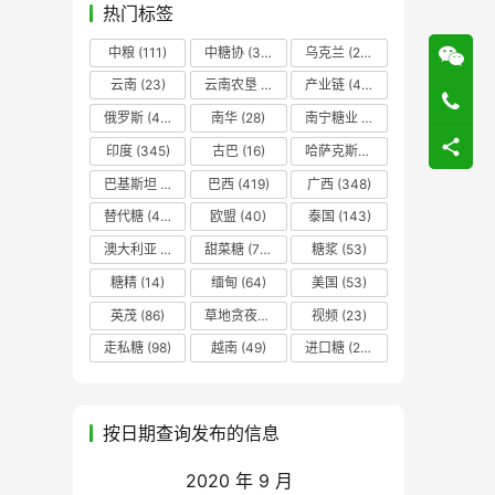
热门标签
中粮
(111)
中糖协
(37)
乌克兰
(20)
云南
(23)
云南农垦
(17)
产业链
(42)
俄罗斯
(43)
南华
(28)
南宁糖业
(81)
印度
(345)
古巴
(16)
哈萨克斯坦
(19)
巴基斯坦
(14)
巴西
(419)
广西
(348)
替代糖
(48)
欧盟
(40)
泰国
(143)
澳大利亚
(16)
甜菜糖
(70)
糖浆
(53)
糖精
(14)
缅甸
(64)
美国
(53)
英茂
(86)
草地贪夜蛾
(14)
视频
(23)
走私糖
(98)
越南
(49)
进口糖
(236)
按日期查询发布的信息
2020 年 9 月