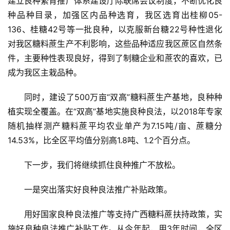
建立良种繁育推广体系建设厅际联席会议制度，不断优化良
种品种目录，加强区内品种选育，我区选育出桂柳05-
136、桂糖42号等一批良种，以克服新台糖22号种性退化
对我区糖料蔗生产不利影响，这些品种适应我区蔗区自然条
件，主要种性表现良好，得到了制糖企业和蔗农的喜欢，已
成为我区主栽品种。
同时，建设了500万亩“双高”糖料蔗生产基地，良种种
植实现全覆盖。在“双高”基地实施良种良法，以2018年专家
随机抽样测产糖料蔗平均农业单产为7.15吨/亩、蔗糖分
14.53%，比全区平均值分别高1.8吨、1.2个百分点。
首
页
下一步，我们将继续抓住良种推广不放松。
一是突出落实好良种良法推广补贴政策。
云
糖
用好国家良种良法推广等支持广西糖料蔗扶持政策，实
网
施好良种良法推广补贴工作。从今年起，用3年时间，全区