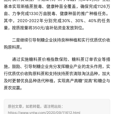
公
基本实现新植蔗脱毒、健康种苗全覆盖，确保完成1126万
众
亩、力争完成1330万亩脱毒、健康种苗的推广种植任务。
号
其中，2020-2022年分别完成30%、30%、40%的任务
量，按质按量将350元/亩补贴资金发放到位。
现
二是继续引导制糖企业扶持良种种植和实行优质优价收
货
报
购原料蔗。
价
通过实施糖料蔗价格指数保险、糖料蔗订单农业等措
施，鼓励、引导制糖企业充分发挥糖业产业的龙头作用，实
专
行优质优价收购原料蔗和支持扶持蔗农清除淘汰品种，加大
题
及时更替优良品种迭代种植，实现高产高糖“双高”和糖企与
蔗农双赢。
地
区
原创文章，如若转载，请注明出处：
频
https://www.yntw.com/2020/09/11612.html