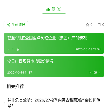
赞
(0)
地
区
生成海报
0
0
频
道
截至9月底全国重点制糖企业（集团）产销情况
上一篇
2020-10-13 22:54
产
业
今日广西现货市场糖价情况
链
2020-10-14 11:37
下一篇
产
相关推荐
销
储
并非危言耸听：2026/27榨季内蒙古甜菜减产会如何传
运
导？