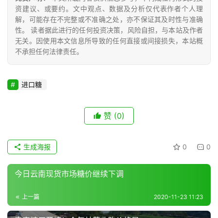
公
资建议、或要约。文中观点、数据及分析仅代表作者个人理
众
解，可能存在不完整或不准确之处，亦不保证其及时性与准确
号
性。 读者据此进行的任何投资决策，风险自担，与本站及作者
无关。因使用本文信息所导致的任何直接或间接损失，本站概
不承担任何法律责任。
现
货
进口糖
报
价
赞
(0)
专
生成海报
0
0
题
今日云南现货市场糖价继续下调
地
上一篇
2020-11-23 11:23
区
频