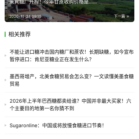
来宾糖厂开榨！今年甘蔗收购价格是……
道
2020-11-24 09:15
下一篇
产
相关推荐
业
链
不能让进口糖冲击国内糖厂和蔗农！长期缺糖，如今宣布
暂停进口：肯尼亚糖业正在发生什么？
产
销
墨西哥增产，北美食糖贸易会怎么变？一文读懂美墨食糖
储
贸易
运
2026年上半年巴西糖都卖给谁？中国并非最大买家！六
个主要目的地第一名你猜不到
Sugaronline：中国或将放慢食糖进口节奏！