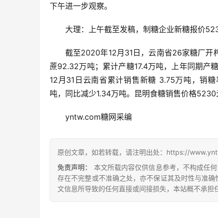
下午进一步观察。
大理：上午截至发稿，制糖企业新糖报价523
截至2020年12月31日，云南省26家糖厂
蔗92.32万吨；累计产糖17.4万吨，上年同期产糖9
12月31日云南省累计销售新糖 3.75万吨，销糖率
吨，同比减少1.34万吨。昆明食糖销售价格523
yntw.com糖网采编
原创文章，如若转载，请注明出处：https://www.yntw.co
免责声明：
本文所载内容仅供信息参考，不构成任何
存在不完整或不准确之处，亦不保证其及时性与准确
文信息所导致的任何直接或间接损失，本站概不承担