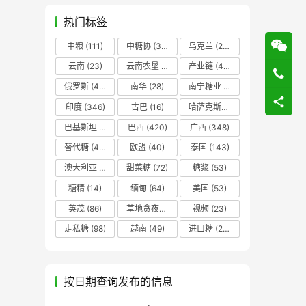
热门标签
中粮
(111)
中糖协
(37)
乌克兰
(20)
云南
(23)
云南农垦
(17)
产业链
(42)
俄罗斯
(43)
南华
(28)
南宁糖业
(81)
印度
(346)
古巴
(16)
哈萨克斯坦
(19)
巴基斯坦
(14)
巴西
(420)
广西
(348)
替代糖
(48)
欧盟
(40)
泰国
(143)
澳大利亚
(16)
甜菜糖
(72)
糖浆
(53)
糖精
(14)
缅甸
(64)
美国
(53)
英茂
(86)
草地贪夜蛾
(14)
视频
(23)
走私糖
(98)
越南
(49)
进口糖
(236)
按日期查询发布的信息