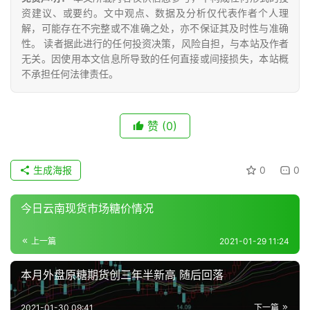
众
资建议、或要约。文中观点、数据及分析仅代表作者个人理
号
解，可能存在不完整或不准确之处，亦不保证其及时性与准确
性。 读者据此进行的任何投资决策，风险自担，与本站及作者
无关。因使用本文信息所导致的任何直接或间接损失，本站概
现
不承担任何法律责任。
货
报
价
赞
(0)
生成海报
0
0
专
题
今日云南现货市场糖价情况
上一篇
2021-01-29 11:24
地
区
本月外盘原糖期货创三年半新高 随后回落
频
道
2021-01-30 09:41
下一篇