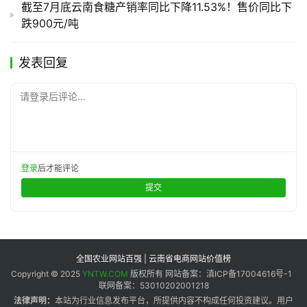
截至7月底云南食糖产销率同比下降11.53%！售价同比下
跌900元/吨
发表回复
请登录后评论...
登录
后才能评论
提交
全国农业网站百强 | 云南省电商网站价值榜
Copyright © 2025
YNTW.COM
版权所有 网站备案：滇ICP备17004616号-1
联网备案：53010202001218
法律声明：
本站为行业信息发布平台，所提供内容不构成任何投资建议。用户