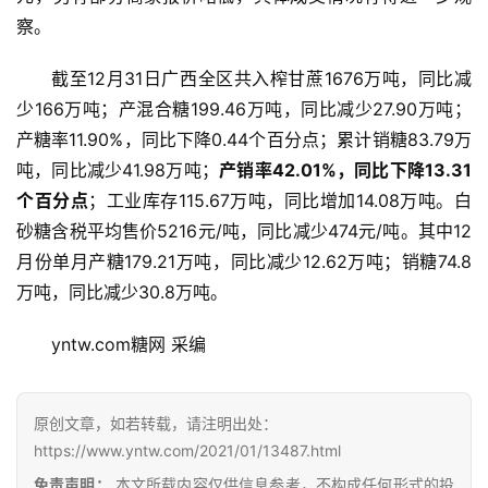
察。
截至12月31日广西全区共入榨甘蔗1676万吨，同比减
少166万吨；产混合糖199.46万吨，同比减少27.90万吨；
产糖率11.90%，同比下降0.44个百分点；累计销糖83.79万
吨，同比减少41.98万吨；
产销率42.01%，同比下降13.31
个百分点
；工业库存115.67万吨，同比增加14.08万吨。白
砂糖含税平均售价5216元/吨，同比减少474元/吨。其中12
月份单月产糖179.21万吨，同比减少12.62万吨；销糖74.8
首
万吨，同比减少30.8万吨。
页
yntw.com糖网 采编
云
糖
原创文章，如若转载，请注明出处：
网
https://www.yntw.com/2021/01/13487.html
公
免责声明：
本文所载内容仅供信息参考，不构成任何形式的投