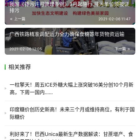
我国《排污许可管理条例》3月起施行 排污单位须按证
地
排污
区
频
上一篇
2021-02-06 11:47
道
广西铁路精准调配运力全力确保食糖等年货物资运输
2021-02-06 12:05
下一篇
产
业
链
相关推荐
一柱擎天！周五ICE外糖大幅上涨突破16美分创10个月新
产
高，下周一国内……
销
储
印度糖价创历史新高！未来三个月或维持高位，有利于国
运
际糖价
利好来了！巴西Unica最新生产数据解读：甘蔗增产、食