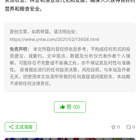
云
营养和粮食安全。
糖
网
公
原创文章，如若转载，请注明出处：
众
https://www.yntw.com/2021/02/13608.html
号
免责声明：
本文所载内容仅供信息参考，不构成任何形式的投
资建议、或要约。文中观点、数据及分析仅代表作者个人理
解，可能存在不完整或不准确之处，亦不保证其及时性与准确
现
性。 读者据此进行的任何投资决策，风险自担，与本站及作者
货
无关。因使用本文信息所导致的任何直接或间接损失，本站概
报
不承担任何法律责任。
价
赞
(0)
专
题
生成海报
0
0