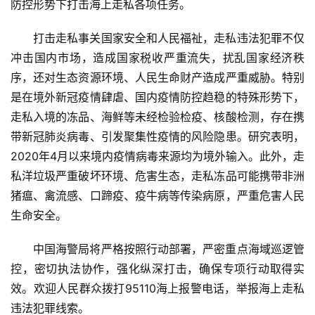
防控形势下打击海上走私各项任务。
打击走私事关国家安全和人民福祉，走私违法犯罪不仅
冲击国内市场，造成国家税收严重流失，扰乱国家经济秩
序，还对生态资源环境、人民生命财产造成严重威胁。特别
是在境外新冠疫情肆虐、国内疫情防控趋稳的特殊形势下，
走私入境的冻品、海鲜等未经检验检疫、核酸检测，存在携
带新冠肺炎病毒、引发聚集性疫情的风险隐患。研究表明，
2020年4月以来境内疫情病毒来源均为境外输入。此外，走
私洋垃圾严重破坏环境、危害生态，走私冻品可能携带非洲
猪瘟、禽流感、口蹄疫、疫牛病等传染病原，严重危害人民
生命安全。
首
页
中国海警局将严格按照行动部署，严密重点海域巡逻管
控，密切执法协作，强化纵深打击，确保专项行动取得实
效。欢迎人民群众拨打95110海上报警电话，举报海上走私
云
违法犯罪线索。