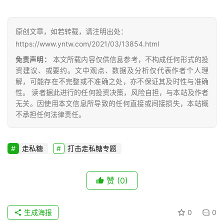
糖
网
公
原创文章，如若转载，请注明出处：
众
https://www.yntw.com/2021/03/13854.html
号
免责声明：
本文所载内容仅供信息参考，不构成任何形式的投
资建议、或要约。文中观点、数据及分析仅代表作者个人理
解，可能存在不完整或不准确之处，亦不保证其及时性与准确
现
性。 读者据此进行的任何投资决策，风险自担，与本站及作者
货
无关。因使用本文信息所导致的任何直接或间接损失，本站概
报
不承担任何法律责任。
价
走私糖
打击走私糖专题
专
题
赞
(0)
生成海报
0
0
地