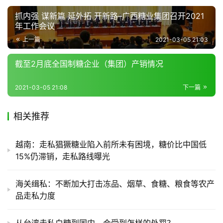
区
抓内强 谋新篇 延外拓 开新路–广西糖业集团召开2021
频
年工作会议
道
上一篇
2021-03-05 21:03
截至2月底全国制糖企业（集团）产销情况
产
业
2021-03-05 21:08
下一篇
链
相关推荐
产
销
越南：走私猖獗糖业陷入前所未有困境，糖价比中国低
储
15%仍滞销，走私路线曝光
运
海关缉私：不断加大打击冻品、烟草、食糖、粮食等农产
品走私力度
从台湾走私白糖到国内，会受到怎样的处罚？