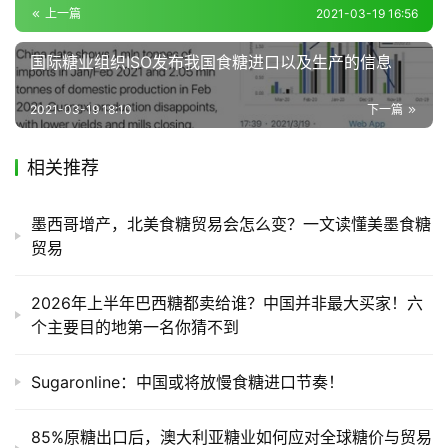
频
上一篇
2021-03-19 16:56
道
国际糖业组织ISO发布我国食糖进口以及生产的信息
产
2021-03-19 18:10
下一篇
业
链
相关推荐
墨西哥增产，北美食糖贸易会怎么变？一文读懂美墨食糖
产
贸易
销
储
2026年上半年巴西糖都卖给谁？中国并非最大买家！六
运
个主要目的地第一名你猜不到
Sugaronline：中国或将放慢食糖进口节奏！
85%原糖出口后，澳大利亚糖业如何应对全球糖价与贸易