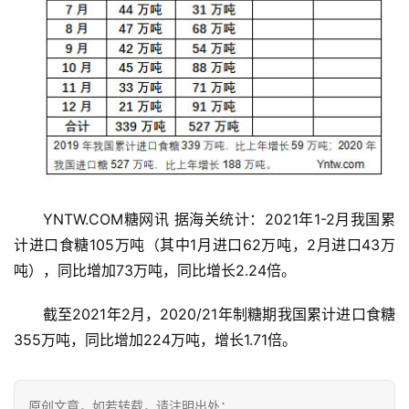
YNTW.COM糖网讯 据海关统计：2021年1-2月我国累
计进口食糖105万吨（其中1月进口62万吨，2月进口43万
首
吨），同比增加73万吨，同比增长2.24倍。
页
截至2021年2月，2020/21年制糖期我国累计进口食糖
355万吨，同比增加224万吨，增长1.71倍。
云
糖
网
原创文章，如若转载，请注明出处：