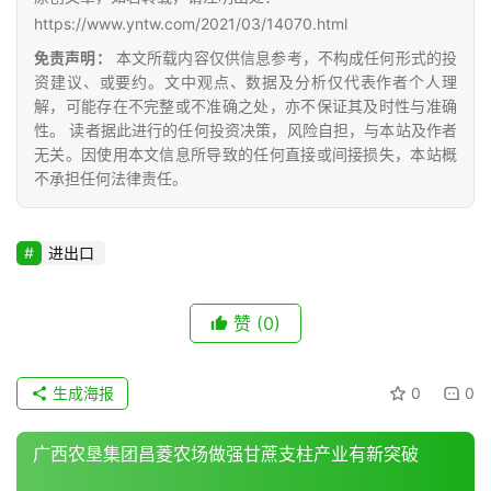
公
https://www.yntw.com/2021/03/14070.html
众
免责声明：
本文所载内容仅供信息参考，不构成任何形式的投
号
资建议、或要约。文中观点、数据及分析仅代表作者个人理
解，可能存在不完整或不准确之处，亦不保证其及时性与准确
性。 读者据此进行的任何投资决策，风险自担，与本站及作者
无关。因使用本文信息所导致的任何直接或间接损失，本站概
现
不承担任何法律责任。
货
报
价
进出口
赞
(0)
专
题
生成海报
0
0
地
广西农垦集团昌菱农场做强甘蔗支柱产业有新突破
区