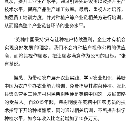
其次，提升工业生产水平，通过引进先进设备以及提升生产
技术水平，提高产品生产加工效率。最后，重视人才培养，
加强员工培训力度，并对种植户等产业链相关方进行培训，
云
从而提高整个产业链各环节的业务水平。
糖
网
“英糖中国秉持‘只有让种植户持续盈利，企业才有机会
公
实现良好发展’的理念。我们不会将种植户视作公司的供应
众
号
商，而将其视作顾客，把让顾客满意作为公司的目标。”张
有基说。
现
据悉，为带动农户展开农业实践、学习农业知识，英糖
货
中国为农户举办农业能力培训，免费指导其甜菜种植。张北
报
县馒头营乡三顶房村村民柴树明便是英糖中国这一发展策略
价
的受益人。自2015年起，柴树明便在英糖中国农务员的技
术指导下开始种植甜菜，同时通过相关培训，不断提升科学
种植水平，如今年收入比之前增加了10多万元。
专
题