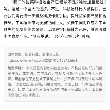
“我们的甜菜种植地亩产已经从不足2吨增加至超过3
吨，这是一个巨大的进步。不过，科技始终比人跑得快，因
此我们需要进一步普及科技作业手段，提升甜菜亩产量和含
地
糖量。中国糖业市场发展空间巨大，英糖中国将以成为中国
区
领先的制糖企业为愿景，以增进农民福祉为己任，继续深耕
频
道
中国食糖产业。”张有基说。（经济日报记者 刘 畅）
原创文章，如若转载，请注明出处：
产
https://www.yntw.com/2021/05/15311.html
业
链
免责声明：
本文所载内容仅供信息参考，不构成任何形式的投
资建议、或要约。文中观点、数据及分析仅代表作者个人理
解，可能存在不完整或不准确之处，亦不保证其及时性与准确
性。 读者据此进行的任何投资决策，风险自担，与本站及作者
产
无关。因使用本文信息所导致的任何直接或间接损失，本站概
销
不承担任何法律责任。
储
运