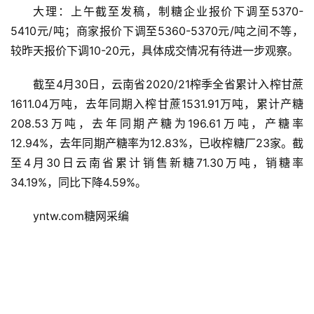
大理：上午截至发稿，制糖企业报价下调至5370-
5410元/吨；商家报价下调至5360-5370元/吨之间不等，
较昨天报价下调10-20元，具体成交情况有待进一步观察。
截至4月30日，云南省2020/21榨季全省累计入榨甘蔗
1611.04万吨，去年同期入榨甘蔗1531.91万吨，累计产糖
208.53万吨，去年同期产糖为196.61万吨，产糖率
12.94%，去年同期产糖率为12.83%，已收榨糖厂23家。截
至4月30日云南省累计销售新糖71.30万吨，销糖率
34.19%，同比下降4.59%。
首
yntw.com糖网采编
页
云
糖
网