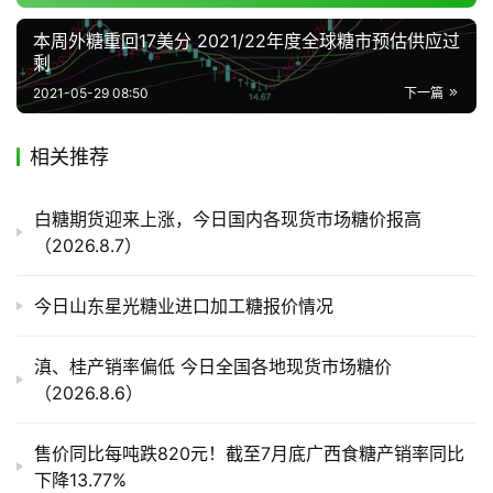
频
道
本周外糖重回17美分 2021/22年度全球糖市预估供应过
剩
2021-05-29 08:50
下一篇
产
业
相关推荐
链
白糖期货迎来上涨，今日国内各现货市场糖价报高
（2026.8.7）
产
销
今日山东星光糖业进口加工糖报价情况
储
运
滇、桂产销率偏低 今日全国各地现货市场糖价
（2026.8.6）
售价同比每吨跌820元！截至7月底广西食糖产销率同比
下降13.77%