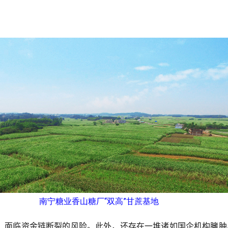
南宁糖业香山糖厂“双高”甘蔗基地
，面临资金链断裂的风险。此外，还存在一堆诸如国企机构臃肿