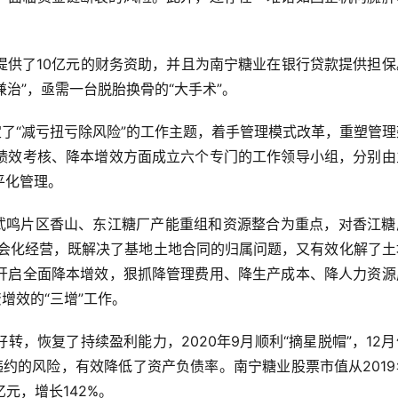
提供了10亿元的财务资助，并且为南宁糖业在银行贷款提供担保
兼治”，亟需一台脱胎换骨的“大手术”。
定了“减亏扭亏除风险”的工作主题，着手管理模式改革，重塑管
绩效考核、降本增效方面成立六个专门的工作领导小组，分别由
平化管理。
以武鸣片区香山、东江糖厂产能重组和资源整合为重点，对香江糖
社会化经营，既解决了基地土地合同的归属问题，又有效化解了土
开启全面降本增效，狠抓降管理费用、降生产成本、降人力资源
增效的“三增”工作。
转，恢复了持续盈利能力，2020年9月顺利“摘星脱帽”，12
约的风险，有效降低了资产负债率。南宁糖业股票市值从2019
2亿元，增长142%。