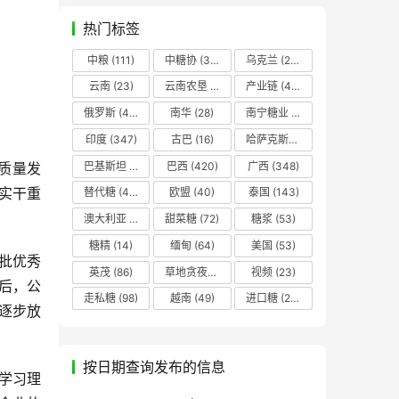
热门标签
中粮
(111)
中糖协
(37)
乌克兰
(20)
云南
(23)
云南农垦
(17)
产业链
(42)
俄罗斯
(43)
南华
(28)
南宁糖业
(81)
印度
(347)
古巴
(16)
哈萨克斯坦
(19)
巴基斯坦
(14)
巴西
(420)
广西
(348)
质量发
实干重
替代糖
(48)
欧盟
(40)
泰国
(143)
澳大利亚
(16)
甜菜糖
(72)
糖浆
(53)
糖精
(14)
缅甸
(64)
美国
(53)
批优秀
英茂
(86)
草地贪夜蛾
(14)
视频
(23)
后，公
走私糖
(98)
越南
(49)
进口糖
(236)
，逐步放
按日期查询发布的信息
学习理