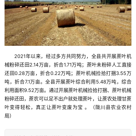
众
号
现
货
报
2021年以来，经过多方共同努力，全县共开展蔗叶机
价
械粉碎还田2.14万亩，折合1.71万吨；蔗叶未粉碎人工直接
还田0.28万亩，折合0.22万吨；蔗叶机械捡拾打捆3.55万
吨，折合7.1万亩。全县开展蔗叶综合利用5.48万吨，综合
专
利用面积9.52万亩。通过开展蔗叶机械捡拾打捆、蔗叶机械
题
粉碎还田，蔗农可以足不出户就处理蔗叶，让蔗农处理甘蔗
叶变得轻松，真正让蔗叶变废为宝 。（陇川县农业农村
地
局）
区
频