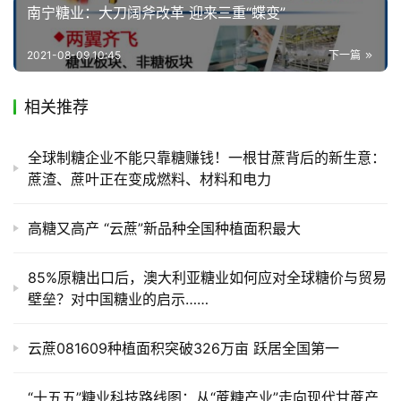
南宁糖业：大刀阔斧改革 迎来三重“蝶变”
2021-08-09 10:45
下一篇
相关推荐
全球制糖企业不能只靠糖赚钱！一根甘蔗背后的新生意：
蔗渣、蔗叶正在变成燃料、材料和电力
高糖又高产 “云蔗”新品种全国种植面积最大
85%原糖出口后，澳大利亚糖业如何应对全球糖价与贸易
壁垒？对中国糖业的启示……
云蔗081609种植面积突破326万亩 跃居全国第一
“十五五”糖业科技路线图：从“蔗糖产业”走向现代甘蔗产