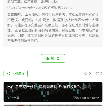
道
原创文章，如若转载，请注明出处：
https://www.yntw.com/2021/08/16538.html
免责声明：
本文所载内容仅供信息参考，不构成任何形式的投
产
资建议、或要约。文中观点、数据及分析仅代表作者个人理
业
解，可能存在不完整或不准确之处，亦不保证其及时性与准确
链
性。 读者据此进行的任何投资决策，风险自担，与本站及作者
无关。因使用本文信息所导致的任何直接或间接损失，本站概
不承担任何法律责任。
产
销
赞
(0)
储
运
生成海报
0
0
巴西冻灾减产预估 投机商增持 外糖触及5个月新高
上一篇
2021-08-07 10:52