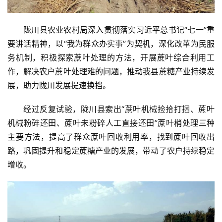
陇川县农业农村局深入贯彻落实习近平总书记“七一”重
要讲话精神，以“我为群众办实事”为契机，深化改革为民服
务机制，积极探索蔗叶处理的方法，开展蔗叶综合利用工
作，解决农户蔗叶处理难的问题，推动我县蔗糖产业持续发
展，助力陇川发展提速换挡。
经过反复试验，陇川县索出“蔗叶机械捡拾打捆、蔗叶
机械粉碎还田、蔗叶未粉碎人工直接还田”蔗叶梢处理三种
首
主要方法，提高了群众蔗叶回收利用率，找到蔗叶回收出
页
路，巩固提升和稳定蔗糖产业的发展，带动了农户持续稳定
增收。
云
糖
网
公