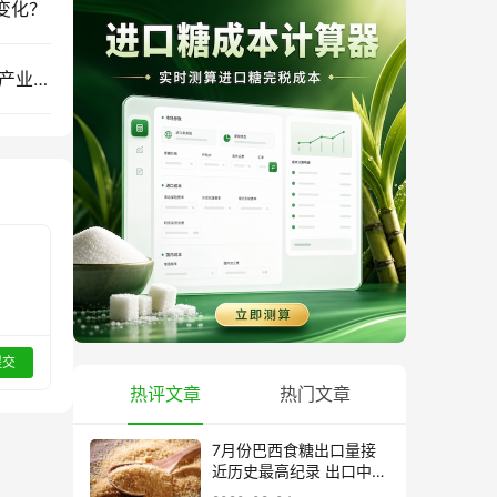
变化？
华夏银行昆明分行以“链式金融”支持玉溪新平甘蔗产业发展
提交
热评文章
热门文章
7月份巴西食糖出口量接
近历史最高纪录 出口中国
超40万吨