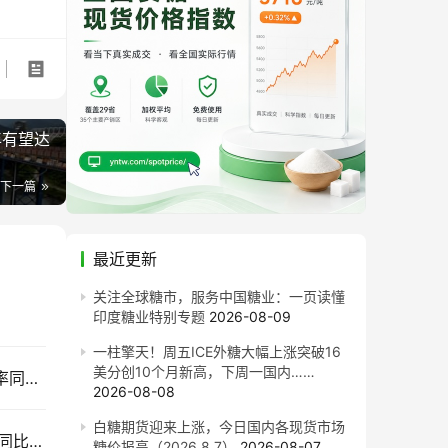
年有望达
下一篇
最近更新
关注全球糖市，服务中国糖业：一页读懂
印度糖业特别专题
2026-08-09
一柱擎天！周五ICE外糖大幅上涨突破16
美分创10个月新高，下周一国内……
售价同比每吨跌820元！截至7月底广西食糖产销率同比下降13.77%
2026-08-08
白糖期货迎来上涨，今日国内各现货市场
截至7月底云南食糖产销率同比下降11.53%！售价同比下跌900元/吨
糖价报高（2026.8.7）
2026-08-07