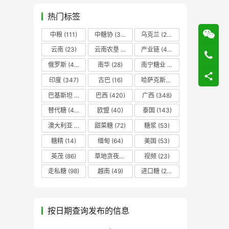
热门标签
中粮
(111)
中糖协
(37)
乌克兰
(20)
云南
(23)
云南农垦
(17)
产业链
(42)
俄罗斯
(43)
南华
(28)
南宁糖业
(81)
印度
(347)
古巴
(16)
哈萨克斯坦
(19)
巴基斯坦
(14)
巴西
(420)
广西
(348)
替代糖
(48)
欧盟
(40)
泰国
(143)
澳大利亚
(16)
甜菜糖
(72)
糖浆
(53)
糖精
(14)
缅甸
(64)
美国
(53)
英茂
(86)
草地贪夜蛾
(14)
视频
(23)
走私糖
(98)
越南
(49)
进口糖
(236)
按日期查询发布的信息