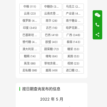
中粮
(111)
中糖协
(37)
乌克兰
(20)
云南
(23)
云南农垦
(17)
产业链
(42)
俄罗斯
(43)
南华
(28)
南宁糖业
(81)
印度
(345)
古巴
(16)
哈萨克斯坦
(19)
巴基斯坦
(14)
巴西
(419)
广西
(348)
替代糖
(48)
欧盟
(40)
泰国
(143)
澳大利亚
(16)
甜菜糖
(72)
糖浆
(53)
糖精
(14)
缅甸
(64)
美国
(53)
英茂
(86)
草地贪夜蛾
(14)
视频
(23)
走私糖
(98)
越南
(49)
进口糖
(236)
按日期查询发布的信息
2022 年 5 月