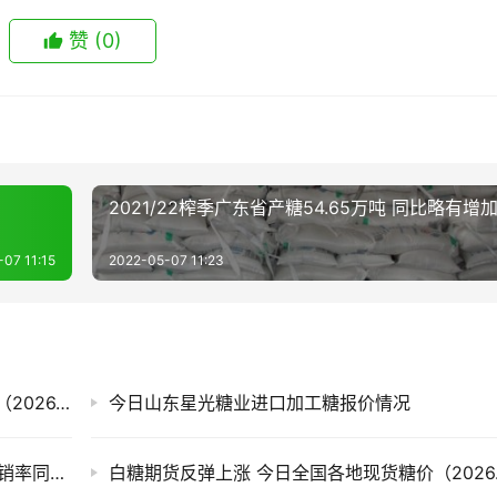
赞
(0)
2021/22榨季广东省产糖54.65万吨 同比略有增
07 11:15
2022-05-07 11:23
滇、桂产销率偏低 今日全国各地现货市场糖价（2026.8.6）
今日山东星光糖业进口加工糖报价情况
售价同比每吨跌820元！截至7月底广西食糖产销率同比下降13.77%
白糖期货反弹上涨 今日全国各地现货糖价（2026.