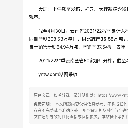
大理：上午截至发稿，祥云、大理新糖含税报
观察。
截至4月30日，云南省2021/22榨季累计入榨
同期产糖208.53万吨），
同比减产35.55万吨，减
累计销售新糖64.94万吨，产销率37.54%，去年
2021/22榨季云南全省50家糖厂开榨，截至
yntw.com糖网采编
原创文章，如若转载，请注明出处：https://www.yntw.co
免责声明：
本文所载内容仅供信息参考，不构成任何
存在不完整或不准确之处，亦不保证其及时性与准确
文信息所导致的任何直接或间接损失，本站概不承担