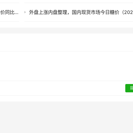
截至7月底云南食糖产销率同比下降11.53%！售价同比下跌900元/吨