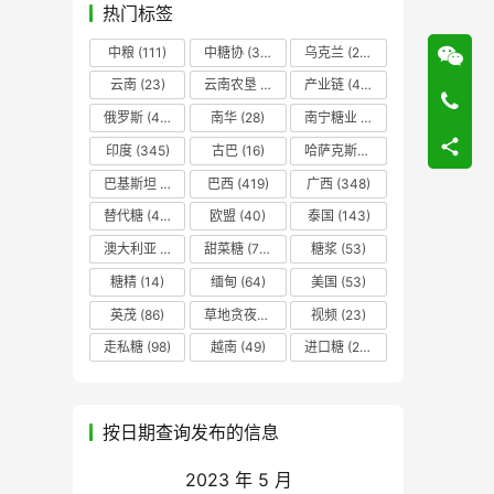
热门标签
中粮
(111)
中糖协
(37)
乌克兰
(20)
云南
(23)
云南农垦
(17)
产业链
(42)
俄罗斯
(43)
南华
(28)
南宁糖业
(81)
印度
(345)
古巴
(16)
哈萨克斯坦
(19)
巴基斯坦
(14)
巴西
(419)
广西
(348)
替代糖
(48)
欧盟
(40)
泰国
(143)
澳大利亚
(16)
甜菜糖
(70)
糖浆
(53)
糖精
(14)
缅甸
(64)
美国
(53)
英茂
(86)
草地贪夜蛾
(14)
视频
(23)
走私糖
(98)
越南
(49)
进口糖
(236)
按日期查询发布的信息
2023 年 5 月