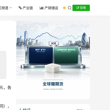
区频道
产业链
产销储运
投稿
9元，各
不同），