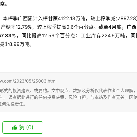
观察。
，本榨季广西累计入榨甘蔗4122.13万吨，较上榨季减少897.2
；产糖率12.79%，较上榨季提高0.6个百分点。
截至4月底，广西
7.33%
，同比提高12.56个百分点；工业库存224.9万吨，
减少8.99万吨。
m/2023/05/25003.html
形式的投资建议、或要约。文中观点、数据及分析仅代表作者个人理解
性。 读者据此进行的任何投资决策，风险自担，与本站及作者无关。因
任何法律责任。
赞
(0)