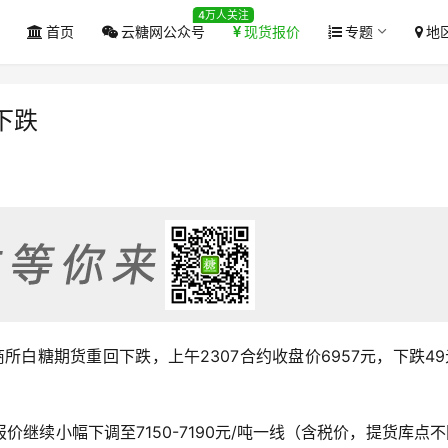
4万人关注
首页
云糖网公众号
现货报价
专题
地
下跌
郑商所白糖期货重回下跌，上午2307合约收盘价6957元，下跌4
继续小幅下调至7150-7190元/吨一线（含税价，提货库点