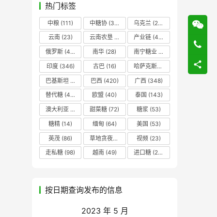
热门标签
中粮
(111)
中糖协
(37)
乌克兰
(20)
云南
(23)
云南农垦
(17)
产业链
(42)
俄罗斯
(43)
南华
(28)
南宁糖业
(81)
印度
(346)
古巴
(16)
哈萨克斯坦
(19)
巴基斯坦
(14)
巴西
(420)
广西
(348)
替代糖
(48)
欧盟
(40)
泰国
(143)
澳大利亚
(16)
甜菜糖
(72)
糖浆
(53)
糖精
(14)
缅甸
(64)
美国
(53)
英茂
(86)
草地贪夜蛾
(14)
视频
(23)
走私糖
(98)
越南
(49)
进口糖
(236)
按日期查询发布的信息
2023 年 5 月